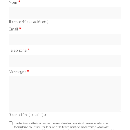
Nom
Il reste
44
caractère(s)
Email
Téléphone
Message :
0
caractère(s) saisi(s)
J'autorise ce site à conserver l'ensemble des données transmises dans ce
formulaire pour faciliter le suivi et le traitement de ma demande.
(Aucune