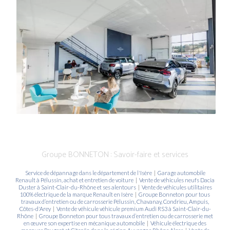
Groupe BONNETON : Savoir-faire et services
Service de dépannage dans le département de l'Isère
|
Garage automobile
Renault à Pélussin, achat et entretien de voiture
|
Vente de véhicules neufs Dacia
Duster à Saint-Clair-du-Rhône et ses alentours
|
Vente de véhicules utilitaires
100% électrique de la marque Renault en Isère
|
Groupe Bonneton pour tous
travaux d’entretien ou de carrosserie Pélussin, Chavanay, Condrieu, Ampuis,
Côtes-d'Arey
|
Vente de véhicule véhicule premium Audi RS3 à Saint-Clair-du-
Rhône
|
Groupe Bonneton pour tous travaux d’entretien ou de carrosserie met
en œuvre son expertise en mécanique automobile
|
Véhicule électrique des