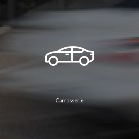
Vente de véhicule utilitaire Renault Trafic dans le garage automobile Groupe
Bonneton à Saint-Clair-du-Rhône et ses alentours
|
Garage automobile ZA de
Varambon 38370 à Saint-Clair-du-Rhône proposant des véhicules neufs et
occasions
|
Concession automobile dans le département de l'Isère
|
Peugeot,
Citroën, Renault ZA de Varambon 38370 à Saint-Clair-du-Rhône proposant des
véhicules neufs et occasions
|
Nous sommes à votre disposition pour tous
travaux d’entretien ou de carrosserie à Saint-Clair-du-Rhône et sa région
|
Garage automobile Citroën, Peugeot, Renault à Saint-Clair-du-Rhône
|
Achat
d'un véhicule neuf Peugeot ou Citroën ou Renault à des prix attractifs à Saint-
Clair-du-Rhône, Condrieu, Ampuis, Pélussin
|
Vente de véhicules électriques
professionnels des marques Peugeot, Citroën et Renault dans la région
Auvergne Rhône Alpes
|
Groupe Bonneton service de dépannage dans la région
Auvergne Rhône Alpes et ses alentours
Carrosserie