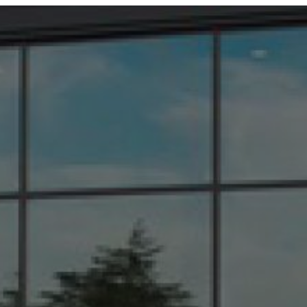
Saint-Clair-du-Rhône et ses alentours
|
Automobile Bonneton à Saint Clair Du
Rhône
|
Vente de véhicules neufs Dacia Sandero dans la région Auvergne Rhône
Alpes
|
Vente de véhicule neuf Citroën C3 Aircross dans un garage automobile
Groupe Bonneton à Saint-Clair-du-Rhône et ses alentours
|
Vente de véhicules
utilitaires 100% électrique des marques Peugeot, Citroën, Renault dans la région
Auvergne Rhône Alpes
|
Vente de véhicules utilitaires 100% électrique de la
marque Citroën dans la région Auvergne Rhône Alpes
|
Achat et vente de voiture
ou d'utilitaire d'occasion dans garage automobile à Saint-Clair-du-Rhône
|
Véhicules d'occasions dans le département de l'Isère
|
Achat d'un véhicule neuf
ou d'occasion
|
Vente de véhicules d’occasion et d’un service de vente véhicules
PREMIUM garage automobile à Saint-Clair-du-Rhône
|
Vidéo YouTube de la
nouvelle Peugeot 308 découvrir en avant-première sur le site internet du Groupe
Bonneton
|
Vente de véhicules aux professionnels des marques Peugeot, Citroën
et Renault à Saint-Clair-du-Rhône et ses alentours
|
Garage automobile à
Saint-Clair-du-Rhône reste ouvert uniquement sur rendez-vous en respectant le
protocole sanitaire
|
Voiture hybride rechargeable à Saint-Clair-du-Rhône,
Saint-Maurice-l'Exil, Auberives-sur-Varèze, Roches-de-Condrieu, Pélussin
|
Véhicule utilitaire garage automobile Saint-Clair-du-Rhône, Saint-Maurice-
l'Exil, Auberives-sur-Varèze, Roches-de-Condrieu
|
Numéro de téléphone du
Groupe Bonneton Citroën à Saint-Clair-du-Rhône et sa région
|
Garage
automobile Renault Isère 38 à Vienne, achat et entretien de voiture
|
Renault
Clio 4 d'occasion dans votre garage automobile à Saint-Clair-du-Rhône et ses
alentours
|
Faire révision et remplacement de disques ou plaquettes de freins
dans garage automobile à Saint-Clair-du-Rhône
|
Vente de véhicules neufs
Citroën ë-C4 100% ëlectric dans un garage automobile à Saint-Clair-du-Rhône
et ses alentours
|
Vente de véhicules neufs Peugeot e-208 dans un garage
automobile à Saint-Clair-du-Rhône et ses alentours
|
Vente de véhicule
premium occasion Lamborghini Huracan Spider G10-4 à Saint-Clair-du-Rhône
|
Véhicule contenant deux moteurs dont un électrique dans un garage
automobile à Saint-Clair-du-Rhône et ses alentours
|
Vente de véhicule utilitaire
Berlingo Van dans le garage automobile Groupe Bonneton à Saint-Clair-du-
Rhône et ses alentours
|
Voiture Citadine électrique Peugeot dans un garage