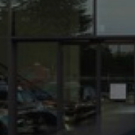
automobile en Isère
|
Garage automobile vous propose la vente de véhicule
Peugeot 3008 d'occasion à Saint-Clair-du-Rhône
|
Vente de véhicules utilitaires
100% électrique de la marque Peugeot à Saint-Clair-du-Rhône et ses alentours
|
Achat de voiture ou d'utilitaire neuf dans garage automobile à Saint-Clair-du-
Rhône et sa région
|
Vente de véhicule premium occasion Porsche Macan GTS en
Isère
|
Journées portes ouvertes dans un garage automobile proposant des
véhicules neufs, occasions à Saint-Clair-du-Rhône
|
Numéro de téléphone du
garage automobile à Saint-Clair-du-Rhône
|
Vente de voiture neuves,
d'occasion, garage entretien automobile, voiture premium occasion à Saint-
Clair-du-Rhône
|
Numéro de téléphone du Groupe Bonneton Peugeot à Saint-
Clair-du-Rhône et sa région
|
Opel Corsa 5 d'occasion Groupe Bonneton à
Saint-Clair-du-Rhône et ses alentours
|
Citroën C3 d'occasion Groupe
Bonneton en région Auvergne Rhône Alpes et ses alentours
|
Voiture neuve ou
d'occasion Peugeot, Citroën, Renault garage automobile
|
Vente de véhicule
premium occasion Ferrari California T dans la région Auvergne Rhône Alpes
|
Véhicules neufs dans le département de l'Isère
|
Entretien de votre véhicule
garage automobile Groupe Bonneton à Saint-Clair-du-Rhône, Saint-Maurice-
l'Exil, Auberives-sur-Varèze
|
Garage automobile sans rendez-vous dans la
région Auvergne Rhône Alpes pour des véhicules neufs et occasions
|
Groupe
Bonneton ouvert sans rendez-vous à saint-Clair-du-Rhône et ses alentours
pour des véhicules neufs, occasions
|
Garage automobile vous propose la vente
de véhicule Renault Mégane 4 d'occasion à Saint-Clair-du-Rhône
|
Vente de
véhicules utilitaires 100% électrique Renault Kangoo E-Tech Electrique en Isère
|
Nos prestations vente de voiture neuves, d'occasion, garage entretien
automobile, voiture premium occasion
|
Groupe Bonneton véhicule neuf ou
d'occasion Saint-Maurice-l'Exil, Roches-de-Condrieu, Auberives-sur-Varèze
|
Peugeot 3008 d'occasion dans votre garage automobile en région Auvergne
Rhône Alpes à Saint-Clair-du-Rhône
|
Citroën, Peugeot, Renault proche de
Saint-Maurice l'Exil et de Auberives-sur-Varèze
|
Vente de véhicules utilitaires
100% électrique des marques Peugeot, Citroën, Renault en Isère
|
Numéro de
téléphone du Groupe Bonneton Renault à Saint-Clair-du-Rhône et sa région
|
Vente de véhicules neufs électriques en Isère près de Saint-Clair-du-Rhône
|