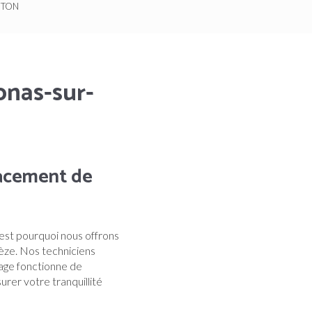
NETON
onas-sur-
acement de
'est pourquoi nous offrons
èze. Nos techniciens
nage fonctionne de
surer votre tranquillité