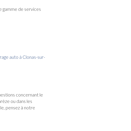
e gamme de services
rage auto à Clonas-sur-
uestions concernant le
arèze ou dans les
ule, pensez à notre