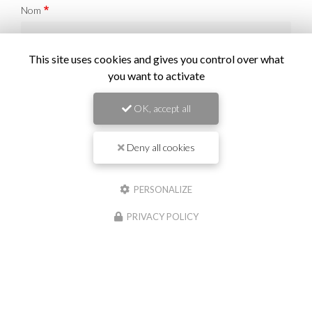
Nom
Il reste
44
caractère(s)
This site uses cookies and gives you control over what
Email
you want to activate
OK, accept all
Téléphone
Deny all cookies
Message :
PERSONALIZE
PRIVACY POLICY
0
caractère(s) saisi(s)
J'autorise ce site à conserver l'ensemble des données transmises dans ce
formulaire pour faciliter le suivi et le traitement de ma demande.
(Aucune