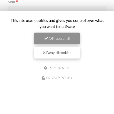
Nom
Il reste
44
caractère(s)
This site uses cookies and gives you control over what
Email
you want to activate
OK, accept all
Téléphone
Deny all cookies
Message :
PERSONALIZE
PRIVACY POLICY
0
caractère(s) saisi(s)
J'autorise ce site à conserver l'ensemble des données transmises dans ce
formulaire pour faciliter le suivi et le traitement de ma demande.
(Aucune