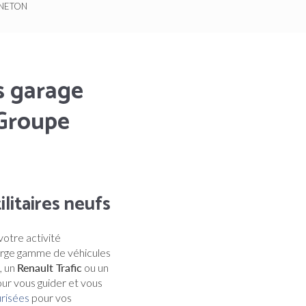
ONNETON
s garage
 Groupe
litaires neufs
votre activité
arge gamme de véhicules
, un
Renault Trafic
ou un
our vous guider et vous
risées
pour vos