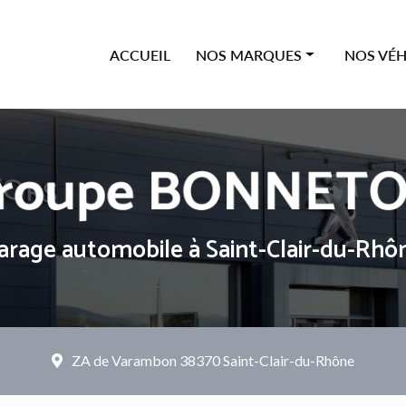
ipale
ACCUEIL
NOS MARQUES
NOS VÉH
Offres Citroën
Neufs
Offres Peugeot
Occasions
Offres Renault
Véhicules
Offres Dacia
arage automobile
à Saint-Clair-du-Rhô
ZA de Varambon
38370 Saint-Clair-du-Rhône