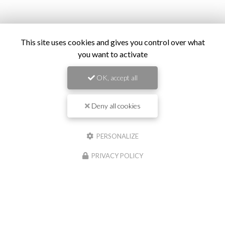
Envoyez un message
This site uses cookies and gives you control over what
you want to activate
Prénom
OK, accept all
Il reste
44
caractère(s)
Deny all cookies
Nom
PERSONALIZE
Il reste
44
caractère(s)
Email
PRIVACY POLICY
Téléphone