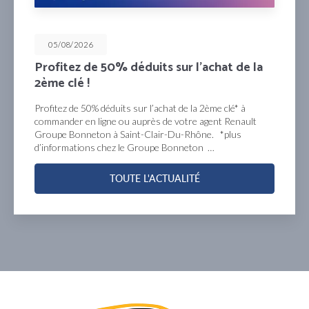
05/08/2026
ofitez de 50% déduits sur l’achat de la
Me
me clé !
pr
fitez de 50% déduits sur l’achat de la 2ème clé* à
men
mander en ligne ou auprès de votre agent Renault
ann
upe Bonneton à Saint-Clair-Du-Rhône. *plus
de 
nformations chez le Groupe Bonneton …
Sai
TOUTE L'ACTUALITÉ