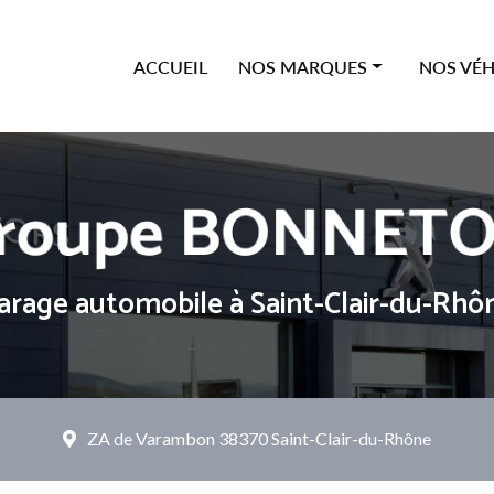
ipale
ACCUEIL
NOS MARQUES
NOS VÉH
Offres Citroën
Neufs
Offres Peugeot
Occasions
Offres Renault
Véhicules
Offres Dacia
arage automobile
à Saint-Clair-du-Rhô
ZA de Varambon
38370 Saint-Clair-du-Rhône