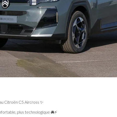
u Citroën C5 Aircross ✨
nfortable, plus technologique 🚘⚡