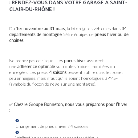
: RENDEZ-VOUS DANS VOTRE GARAGE À SAINT-
CLAIR-DU-RHÔNE !
Du
1er novembre au 31 mars
, la loi oblige les véhicules dans
34
départements de montagne
à être équipés de
pneus hiver ou de
chaînes
.
Ne prenez pas de risque ! Les
pneus hiver
assurent
une
adhérence optimale
sur routes froides, mouillées ou
enneigées. Les pneus
4 saisons
peuvent suffire dans les zones
peu enneigées, mais il faut qu’ils soient homologués 3PMSF
(symbole du flocon de neige sur une montagne).
✅
Chez le Groupe Bonneton, nous vous préparons pour l’hiver
:
Changement de pneus hiver / 4 saisons
Vérification de vos pneus et de votre véhicule