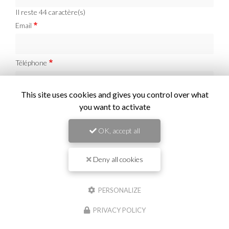
Il reste
44
caractère(s)
Email
Téléphone
This site uses cookies and gives you control over what
Message :
you want to activate
OK, accept all
Deny all cookies
0
caractère(s) saisi(s)
PERSONALIZE
J'autorise ce site à conserver l'ensemble des données transmises dans ce
formulaire pour faciliter le suivi et le traitement de ma demande.
(Aucune
exploitation commerciale ne sera faite des données conservées. Voir notre
politique
PRIVACY POLICY
de confidentialité
)