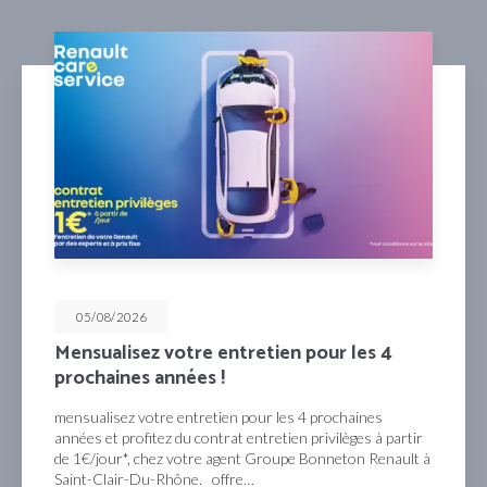
05/08/2026
retien pour les 4
Profitez de 50% dédui
2ème clé !
pour les 4 prochaines
Profitez de 50% déduits sur l’
entretien privilèges à partir
commander en ligne ou auprè
nt Groupe Bonneton Renault à
Groupe Bonneton à Saint-Cl
e…
d’informations chez le Gro