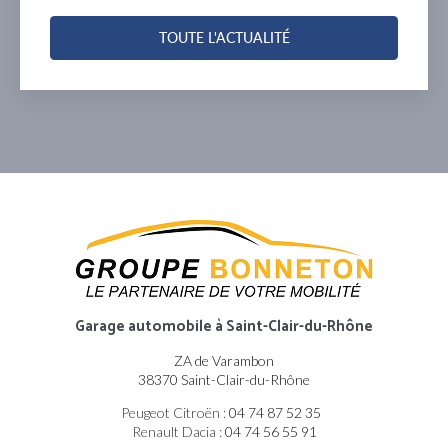
ACTUALITÉ
TOUTE L'
Garage automobile
à Saint-Clair-du-Rhône
ZA de Varambon
38370 Saint-Clair-du-Rhône
Peugeot Citroën :
04 74 87 52 35
Renault Dacia :
04 74 56 55 91