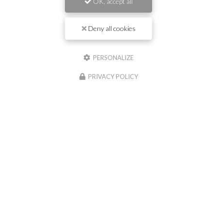
OK, accept all
Deny all cookies
Il reste
44
caractère(s)
Email
PERSONALIZE
PRIVACY POLICY
Téléphone
Message :
0
caractère(s) saisi(s)
J'autorise ce site à conserver l'ensemble des données transmises dans ce
formulaire pour faciliter le suivi et le traitement de ma demande.
(Aucune
exploitation commerciale ne sera faite des données conservées. Voir notre
politique