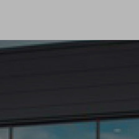
vente de voiture ou d'utilitaire d'occasion dans garage automobile à Saint-Clair-
du-Rhône
|
Devis gratuit vente de voiture d'occasion à Saint-Clair-du-Rhône et
sa région
|
Journées portes ouvertes dans un garage automobile proposant des
véhicules neufs, occasions à Saint-Clair-du-Rhône
|
Vente de véhicules hybrides
professionnels des marques Peugeot, Citroën et Renault en Isère
|
Voiture
hybride rechargeable à Saint-Clair-du-Rhône, Saint-Maurice-l'Exil, Auberives-
sur-Varèze, Roches-de-Condrieu, Pélussin
|
Numéro de téléphone du Groupe
Bonneton Citroën à Saint-Clair-du-Rhône et sa région
|
Garage automobile,
Groupe Bonneton ZA de Varambon 38370 Saint-Clair-du-Rhône
|
Vente de
véhicules neufs Citroën ë-C4 100% ëlectric dans un garage automobile à Saint-
Clair-du-Rhône et ses alentours
|
Vente de véhicule utilitaire Peugeot Expert
dans le Groupe Bonneton dans la région Auvergne Rhône Alpes
|
Vente de
véhicules utilitaires 100% électrique des marques Peugeot, Citroën, Renault à
Saint-Clair-du-Rhône et ses alentours
|
Vidéo YouTube de la nouvelle Peugeot
308 découvrir en avant-première sur le site internet du Groupe Bonneton
|
Vente de véhicules utilitaires 100% électrique des marques Peugeot, Citroën,
Renault en Isère
|
Bonneton Motors à saint Clair du Rhône
|
Garage
automobile sans rendez-vous dans la région Auvergne Rhône Alpes pour des
véhicules neufs et occasions
|
Nous sommes à votre disposition pour tous
travaux d’entretien ou de carrosserie à Saint-Clair-du-Rhône et sa région
|
Véhicules d'occasions dans le département de l'Isère
|
Numéro de téléphone du
garage automobile à Saint-Clair-du-Rhône
|
Groupe bonneton à saint clair du
Rhône
|
Vente de véhicules neufs électriques en Isère près de Saint-Clair-du-
Rhône
|
Groupe Bonneton ouvert sans rendez-vous à saint-Clair-du-Rhône et
ses alentours pour des véhicules neufs, occasions
|
Groupe Bonneton pour tous
travaux d’entretien ou de carrosserie Pélussin, Chavanay, Condrieu, Ampuis,
Côtes-d'Arey
|
Vente de véhicule premium occasion Ferrari California T dans la
région Auvergne Rhône Alpes
|
Garage automobile à Saint-Clair-du-Rhône
reste ouvert uniquement sur rendez-vous en respectant le protocole sanitaire
|
Numéro de téléphone du Groupe Bonneton Peugeot à Saint-Clair-du-Rhône et
sa région
|
Achat d'un véhicules neufs Dacia dans le Groupe Bonneton à Saint-
Clair-du-Rhône et ses alentours
|
Véhicule contenant deux moteurs dont un