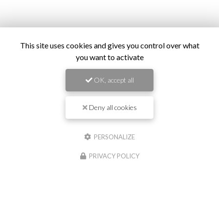
Envoyez un message
This site uses cookies and gives you control over what
you want to activate
Prénom
OK, accept all
Il reste
44
caractère(s)
Deny all cookies
Nom
PERSONALIZE
Il reste
44
caractère(s)
PRIVACY POLICY
Email
Téléphone