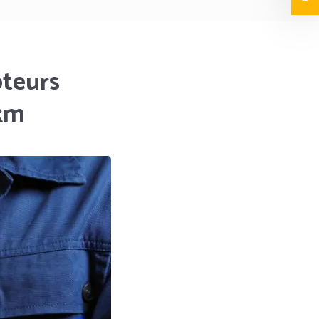
oteurs
 km