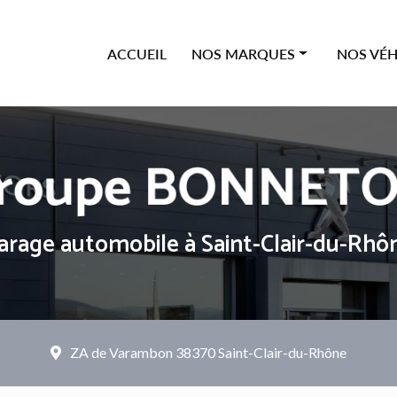
ipale
ACCUEIL
NOS MARQUES
NOS VÉH
Offres Citroën
Neufs
Offres Peugeot
Occasions
Offres Renault
Véhicules
Offres Dacia
arage automobile
à Saint-Clair-du-Rhô
ZA de Varambon
38370 Saint-Clair-du-Rhône