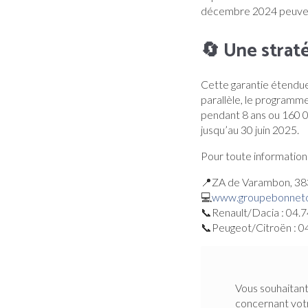
décembre 2024 peuven
🔄 Une strat
Cette garantie étendue 
parallèle, le programm
pendant 8 ans ou 160 0
jusqu’au 30 juin 2025.
Pour toute information 
📍ZA de Varambon, 383
💻
www.groupebonnet
📞Renault/Dacia : 04.7
📞Peugeot/Citroën : 0
Vous souhaitant
concernant vo