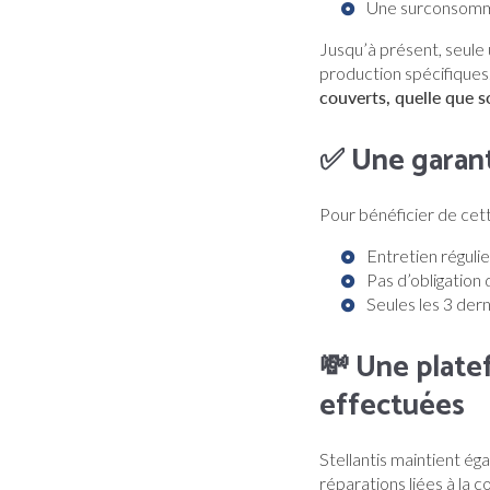
Une surconsommat
Jusqu’à présent, seule 
production spécifiques
couverts, quelle que so
✅ Une garant
Pour bénéficier de cett
Entretien réguli
Pas d’obligation 
Seules les 3 dern
💸 Une plate
effectuées
Stellantis maintient é
réparations liées à la 