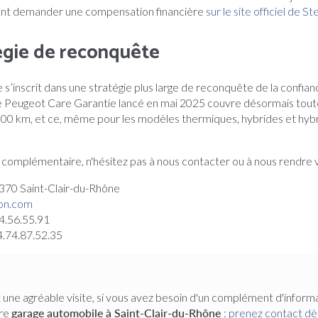
t demander une compensation financière
sur le site officiel de Ste
égie de reconquête
s’inscrit dans une stratégie plus large de reconquête de la confianc
e Peugeot Care Garantie lancé en mai 2025 couvre désormais tout
00 km, et ce, même pour les modèles thermiques, hybrides et hyb
complémentaire, n'hésitez pas à nous contacter ou à nous rendre vi
70 Saint-Clair-du-Rhône
on.com
4.56.55.91
4.74.87.52.35
 une agréable visite, si vous avez besoin d'un complément d'inform
tre
garage automobile
à Saint-Clair-du-Rhône
:
prenez contact dè