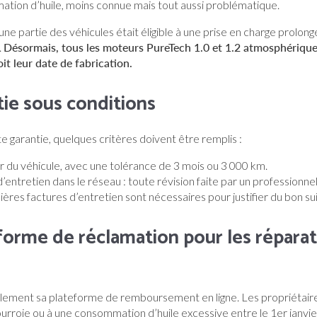
ion d’huile, moins connue mais tout aussi problématique.
une partie des véhicules était éligible à une prise en charge prolong
.
Désormais, tous les moteurs PureTech 1.0 et 1.2 atmosphérique
it leur date de fabrication.
ie sous conditions
e garantie, quelques critères doivent être remplis :
er du véhicule, avec une tolérance de 3 mois ou 3 000 km.
d’entretien dans le réseau : toute révision faite par un professionne
ières factures d’entretien sont nécessaires pour justifier du bon sui
forme de réclamation pour les réparat
galement sa plateforme de remboursement en ligne. Les propriétair
courroie ou à une consommation d’huile excessive entre le 1er janvie