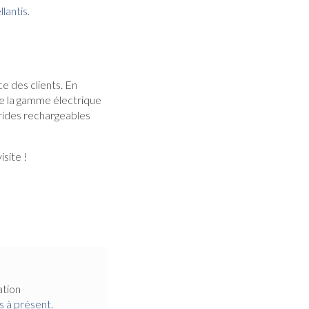
llantis.
e des clients. En
e la gamme électrique
rides rechargeables
site !
ation
s à présent
.