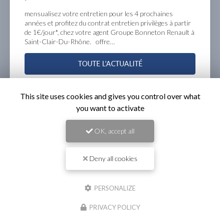
ochaines
Profitez de 50% déduits sur l’achat de la 2è
ilèges à partir
commander en ligne ou auprès de votre ag
neton Renault à
Groupe Bonneton à Saint-Clair-Du-Rhône
d’informations chez le Groupe Bonneton 
TOUTE L'ACTUALITÉ
This site uses cookies and gives you control over what
you want to activate
OK, accept all
Deny all cookies
PERSONALIZE
Garage automobile
à Saint-Clair-du-Rhône
PRIVACY POLICY