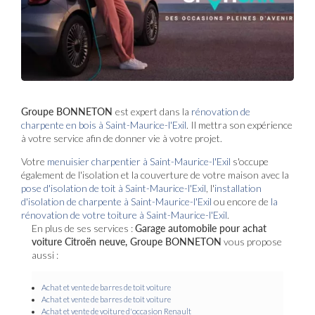
Groupe BONNETON
est expert dans la
rénovation de
charpente en bois à Saint-Maurice-l'Exil
. Il mettra son expérience
à votre service afin de donner vie à votre projet.
Votre
menuisier charpentier à Saint-Maurice-l'Exil
s'occupe
également de l'isolation et la couverture de votre maison avec la
pose d'isolation de toit à Saint-Maurice-l'Exil
, l'
installation
d'isolation de charpente à
Saint-Maurice-l'Exil
ou encore de
la
rénovation de votre toiture à Saint-Maurice-l'Exil
.
En plus de ses services :
Garage automobile pour achat
voiture Citroën neuve, Groupe BONNETON
vous propose
aussi :
Achat et vente de barres de toit voiture
Achat et vente de barres de toit voiture
Achat et vente de voiture d'occasion Renault