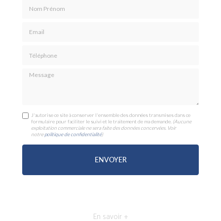
Nom Prénom
Email
Téléphone
Message
J'autorise ce site à conserver l'ensemble des données transmises dans ce
formulaire pour faciliter le suivi et le traitement de ma demande.
(Aucune
exploitation commerciale ne sera faite des données concervées. Voir
notre
politique de confidentialité
)
En savoir +