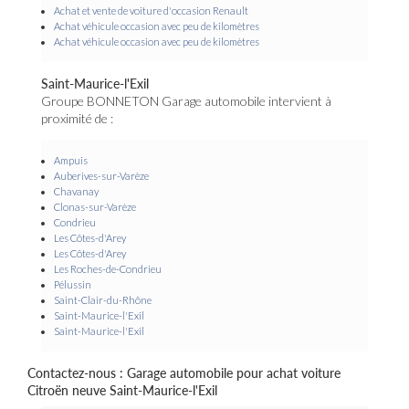
Achat et vente de voiture d'occasion Renault
Achat véhicule occasion avec peu de kilomètres
Achat véhicule occasion avec peu de kilomètres
Saint-Maurice-l'Exil
Groupe BONNETON Garage automobile intervient à
proximité de :
Ampuis
Auberives-sur-Varèze
Chavanay
Clonas-sur-Varèze
Condrieu
Les Côtes-d'Arey
Les Côtes-d'Arey
Les Roches-de-Condrieu
Pélussin
Saint-Clair-du-Rhône
Saint-Maurice-l'Exil
Saint-Maurice-l'Exil
Contactez-nous : Garage automobile pour achat voiture
Citroën neuve Saint-Maurice-l'Exil