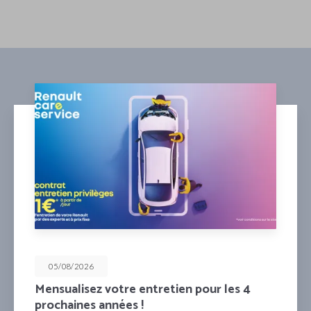
05/08/2026
r les 4
Profitez de 50% déduits sur l’a
2ème clé !