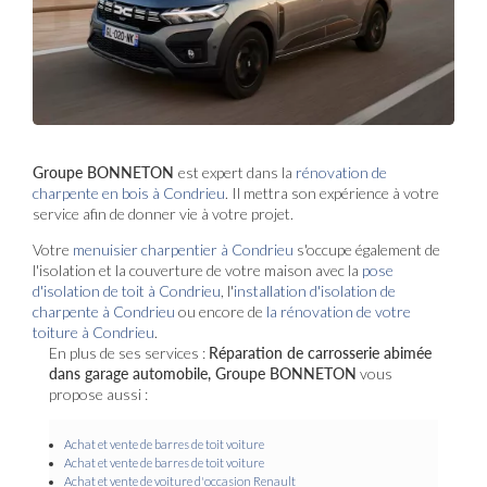
Groupe BONNETON
est expert dans la
rénovation de
charpente en bois à Condrieu
. Il mettra son expérience à votre
service afin de donner vie à votre projet.
Votre
menuisier charpentier à Condrieu
s'occupe également de
l'isolation et la couverture de votre maison avec la
pose
d'isolation de toit à Condrieu
, l'
installation d'isolation de
charpente à
Condrieu
ou encore de
la rénovation de votre
toiture à Condrieu
.
En plus de ses services :
Réparation de carrosserie abimée
dans garage automobile, Groupe BONNETON
vous
propose aussi :
Achat et vente de barres de toit voiture
Achat et vente de barres de toit voiture
Achat et vente de voiture d'occasion Renault