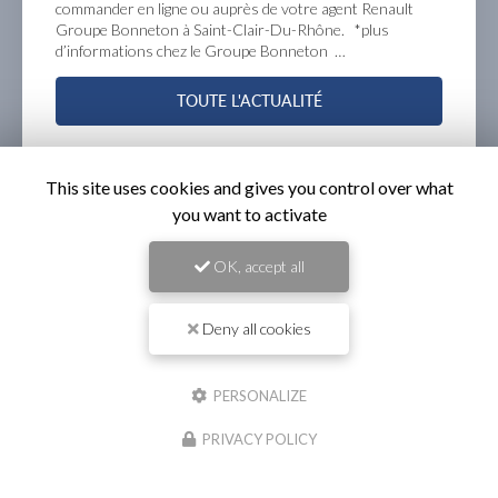
années et profitez du contrat entretien privilèges à partir
de 1€/jour*, chez votre agent Groupe Bonneton Renault à
Saint-Clair-Du-Rhône. offre…
TOUTE L'ACTUALITÉ
This site uses cookies and gives you control over what
you want to activate
OK, accept all
Deny all cookies
PERSONALIZE
Garage automobile
à Saint-Clair-du-Rhône
PRIVACY POLICY
ZA de Varambon
38370 Saint-Clair-du-Rhône