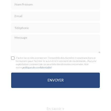
Nom Prénom
Email
Téléphone
Message
J'autorise ce site à conserver l'ensemble des données transmises dans ce
formulaire pour faciliter le suivi et le traitement de ma demande.
(Aucune
exploitation commerciale ne sera faite des données concervées. Voir
notre
politique de confidentialité
)
En savoir +