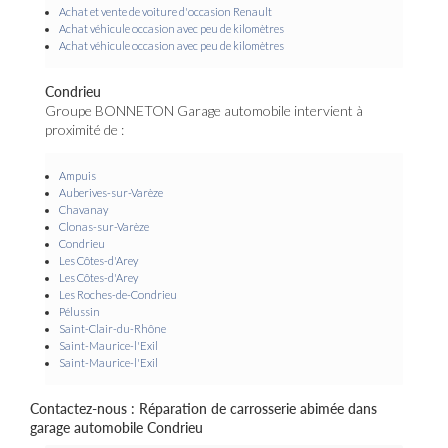
Achat et vente de voiture d'occasion Renault
Achat véhicule occasion avec peu de kilomètres
Achat véhicule occasion avec peu de kilomètres
Condrieu
Groupe BONNETON Garage automobile intervient à
proximité de :
Ampuis
Auberives-sur-Varèze
Chavanay
Clonas-sur-Varèze
Condrieu
Les Côtes-d'Arey
Les Côtes-d'Arey
Les Roches-de-Condrieu
Pélussin
Saint-Clair-du-Rhône
Saint-Maurice-l'Exil
Saint-Maurice-l'Exil
Contactez-nous : Réparation de carrosserie abimée dans
garage automobile Condrieu