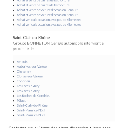
Achat et vente de barres de toit voiture
Achat et vente de barres de toit voiture
Achat et vente de voiture d'occasion Renault
Achat et vente de voiture d'occasion Renault
Achat véhicule occasion avec peu de kilomètres
Achat véhicule occasion avec peu de kilomètres
Saint-Clair-du-Rhône
Groupe BONNETON Garage automobile intervient à
proximité de :
Ampuis
Auberives-sur-Varèze
Chavanay
Clonas-sur-Varèze
Condrieu
Les Côtes-d'Arey
Les Côtes-d'Arey
Les Roches-de-Condrieu
Pélussin
Saint-Clair-du-Rhône
Saint-Maurice-l'Exil
Saint-Maurice-l'Exil