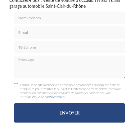
Contactez-nous : Vente de voiture d'occasion Nissan dans
garage automobile Saint-Clair-du-Rhône
Nom Prénom
Email
Téléphone
Message
J'autorise ce site à conserver l'ensemble des données transmises dans ce
formulaire pour faciliter le suivi et le traitement de ma demande.
(Aucune
exploitation commerciale ne sera faite des données concervées. Voir
notre
politique de confidentialité
)