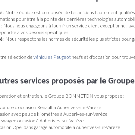
té
: Notre équipe est composée de techniciens hautement qualifiés 
ations pour être à la pointe des dernières technologies automobil
t
: Nous nous engageons à fournir un service client exceptionnel, av
épondre à vos besoins spécifiques.
té
: Nous respectons les normes de sécurité les plus strictes pour ga
re sélection de
véhicules Peugeot
neufs et d'occasion pour trouv
utres services proposés par le Gro
éparation et entretien, le Groupe BONNETON vous propose :
voiture d'occasion Renault à Auberives-sur-Varèze
asion avec peu de kilomètres à Auberives-sur-Varèze
lkswagen occasion à Auberives-sur-Varèze
casion Opel dans garage automobile à Auberives-sur-Varèze