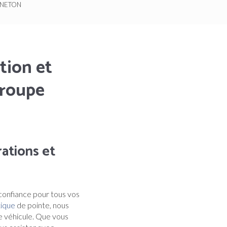
ONNETON
tion et
Groupe
ations et
 confiance pour tous vos
tique
de pointe, nous
re véhicule. Que vous