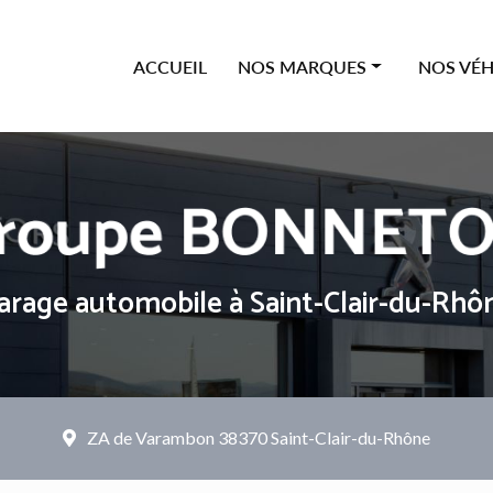
ipale
ACCUEIL
NOS MARQUES
NOS VÉH
Offres Citroën
Neufs
Offres Peugeot
Occasions
Offres Renault
Véhicules
Offres Dacia
arage automobile
à Saint-Clair-du-Rhô
ZA de Varambon
38370 Saint-Clair-du-Rhône