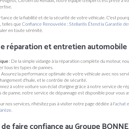
Peugeot, Citroën ou Renault, notre équipe d'experts est prête à vo
rtise.
nce de la fiabilité et de la sécurité de votre véhicule. C'est pour
, telles que
Confiance Renouvelée : Stellantis Étend la Garantie d
uler en toute sérénité.
de réparation et entretien automobile
ique
: De la simple vidange à la réparation complète du moteur, n
er tous les types de pannes.
: Assurez la performance optimale de votre véhicule avec nos servic
 changement d'huile, et le contrôle de sécurité.
nez à votre voiture son éclat d'origine grâce à notre service de ré
s de panne, notre service de dépannage est disponible pour vous a
ur nos services, n'hésitez pas à visiter notre page dédiée à l'
achat e
Varèze
.
s de faire confiance au Groupe BON