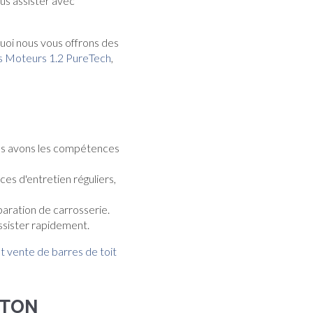
us assister avec
quoi nous vous offrons des
es Moteurs 1.2 PureTech
,
ous avons les compétences
es d'entretien réguliers,
paration de carrosserie.
ssister rapidement.
t vente de barres de toit
NETON