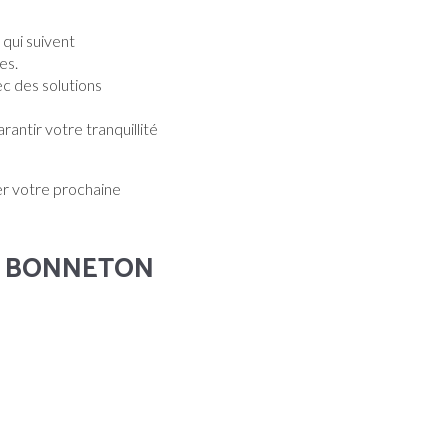
qui suivent
es.
ec des solutions
rantir votre tranquillité
er votre prochaine
upe BONNETON