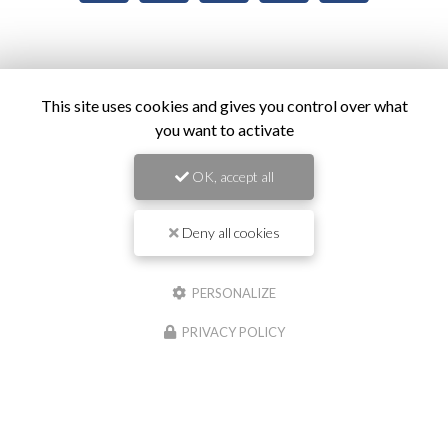
Envoyez un message
This site uses cookies and gives you control over what
you want to activate
Prénom
OK, accept all
Il reste
44
caractère(s)
Deny all cookies
Nom
PERSONALIZE
Il reste
44
caractère(s)
PRIVACY POLICY
Email
Téléphone