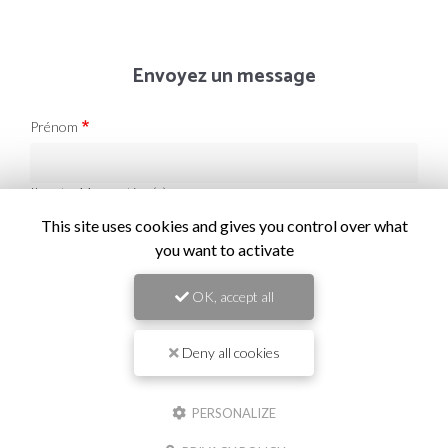
Envoyez un message
Prénom
Il reste
44
caractère(s)
Nom
This site uses cookies and gives you control over what
you want to activate
Il reste
44
caractère(s)
OK, accept all
Email
Deny all cookies
Téléphone
PERSONALIZE