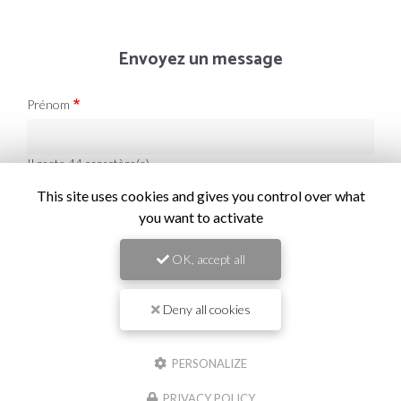
Envoyez un message
Prénom
Il reste
44
caractère(s)
Nom
This site uses cookies and gives you control over what
you want to activate
Il reste
44
caractère(s)
OK, accept all
Email
Deny all cookies
Téléphone
PERSONALIZE
PRIVACY POLICY
Message :