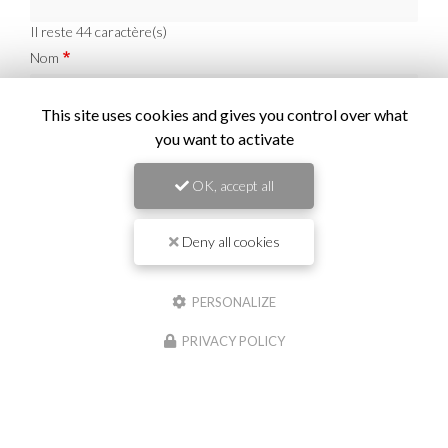
Il reste
44
caractère(s)
Nom
This site uses cookies and gives you control over what
Il reste
44
caractère(s)
you want to activate
Email
OK, accept all
Téléphone
Deny all cookies
Message :
PERSONALIZE
PRIVACY POLICY
0
caractère(s) saisi(s)