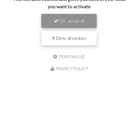
you want to activate
Téléphone
OK, accept all
Deny all cookies
Message :
PERSONALIZE
PRIVACY POLICY
0
caractère(s) saisi(s)
J'autorise ce site à conserver l'ensemble des données transmises dans ce
formulaire pour faciliter le suivi et le traitement de ma demande.
(Aucune
exploitation commerciale ne sera faite des données conservées. Voir notre
politique
de confidentialité
)