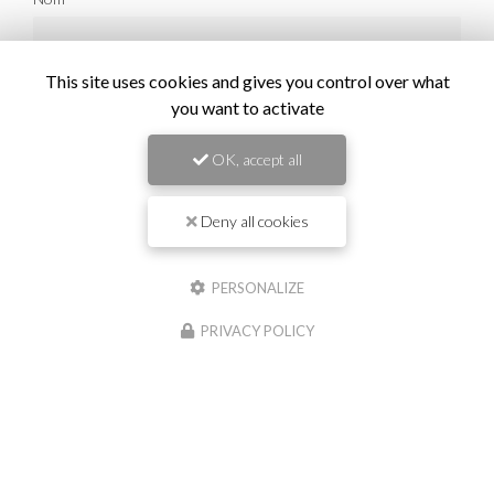
Il reste
44
caractère(s)
This site uses cookies and gives you control over what
Email
you want to activate
OK, accept all
Téléphone
Deny all cookies
Message :
PERSONALIZE
PRIVACY POLICY
0
caractère(s) saisi(s)
J'autorise ce site à conserver l'ensemble des données transmises dans ce
formulaire pour faciliter le suivi et le traitement de ma demande.
(Aucune
exploitation commerciale ne sera faite des données conservées. Voir notre
politique