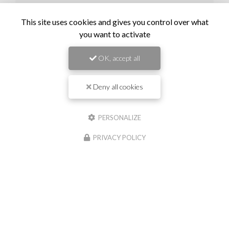
Il reste
44
caractère(s)
This site uses cookies and gives you control over what
Email
you want to activate
OK, accept all
Téléphone
Deny all cookies
Message :
PERSONALIZE
PRIVACY POLICY
0
caractère(s) saisi(s)
J'autorise ce site à conserver l'ensemble des données transmises dans ce
formulaire pour faciliter le suivi et le traitement de ma demande.
(Aucune
exploitation commerciale ne sera faite des données conservées. Voir notre
politique
de confidentialité
)