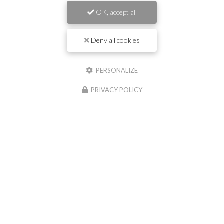
OK, accept all
Nom
Deny all cookies
Il reste
44
caractère(s)
Email
PERSONALIZE
PRIVACY POLICY
Téléphone
Message :
0
caractère(s) saisi(s)
J'autorise ce site à conserver l'ensemble des données transmises dans ce