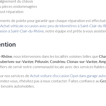
lignement du châssis
s pièces endommagées
post-réparation
ments de pointe pour garantir que chaque réparation est effectuée
e
Achat véhicule occasion avec peu de kilomètres à Saint-Clair-du-
sion à Saint-Clair-du-Rhône
, notre équipe est prête à vous assister
ention
u-Rhône
, nous intervenons dans les localités voisines telles que
Cha
uberives-sur-Varèze
,
Pélussin
,
Condrieu
,
Clonas-sur-Varèze
,
Amp
iers de servir notre communauté locale avec des services fiables 
sur nos services de
Achat voiture d'occasion Opel dans garage autom
ndez-vous, n'hésitez pas à nous contacter. Faites confiance au
Gr
t besoins automobiles.