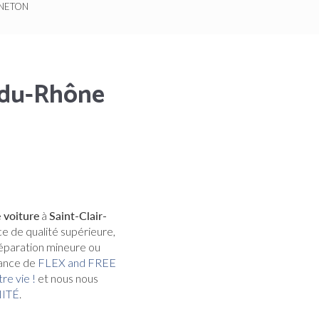
ONNETON
r-du-Rhône
 voiture
à
Saint-Clair-
e de qualité supérieure,
réparation mineure ou
tance de
FLEX and FREE
re vie !
et nous nous
NITÉ
.