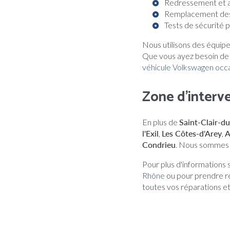
Redressement et a
Remplacement de
Tests de sécurité 
Nous utilisons des équipe
Que vous ayez besoin d
véhicule Volkswagen occa
Zone d'interv
En plus de
Saint-Clair-d
l'Exil
,
Les Côtes-d'Arey
,
A
Condrieu
. Nous sommes f
Pour plus d'informations 
Rhône
ou pour prendre re
toutes vos réparations e