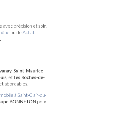
 avec précision et soin.
Rhône
ou de
Achat
.
vanay
,
Saint-Maurice-
uis
, et
Les Roches-de-
et abordables.
obile à Saint-Clair-du-
oupe BONNETON
pour