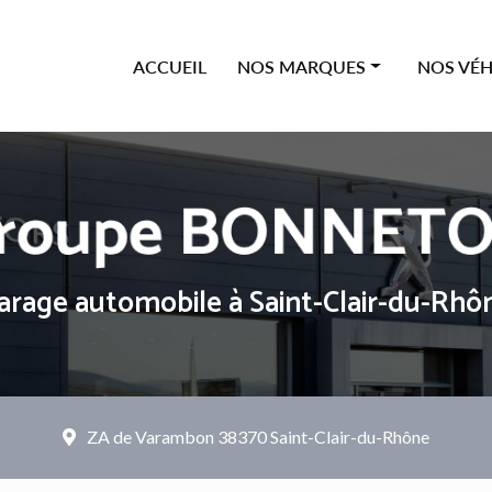
ipale
ACCUEIL
NOS MARQUES
NOS VÉH
Offres Citroën
Neufs
Offres Peugeot
Occasions
Offres Renault
Véhicules
Offres Dacia
arage automobile
à Saint-Clair-du-Rhô
ZA de Varambon
38370 Saint-Clair-du-Rhône