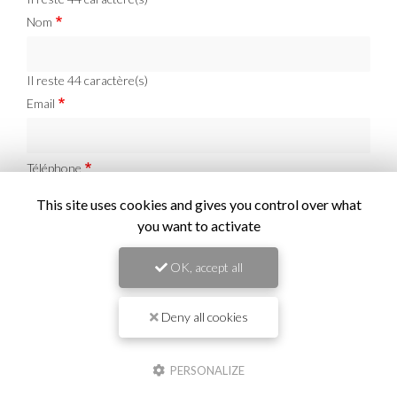
Nom
Il reste
44
caractère(s)
Email
Téléphone
This site uses cookies and gives you control over what
you want to activate
Message :
OK, accept all
Deny all cookies
0
caractère(s) saisi(s)
PERSONALIZE
J'autorise ce site à conserver l'ensemble des données transmises dans ce