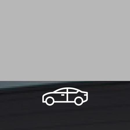
Alpes
|
Garage automobile vous propose la vente de véhicule Peugeot 3008
d'occasion à Saint-Clair-du-Rhône
|
Groupe bonneton à saint clair du Rhône
|
Véhicule contenant deux moteurs dont un électrique dans un garage automobile
à Saint-Clair-du-Rhône et ses alentours
|
Bonneton Motors à saint Clair du
Rhône
|
Voiture Citadine électrique Peugeot dans un garage automobile en Isère
|
Vente de véhicules neufs Dacia Duster à Saint-Clair-du-Rhône et ses alentours
|
Peugeot 3008 d'occasion dans votre garage automobile en région Auvergne
Rhône Alpes à Saint-Clair-du-Rhône
|
Vente de véhicule utilitaire Berlingo Van
dans le garage automobile Groupe Bonneton à Saint-Clair-du-Rhône et ses
alentours
|
Vente de véhicules neufs et d'occasions de la marque Dacia dans le
garage automobile Groupe Bonneton à Saint-Clair-du-Rhône
|
Renault Clio 4
d'occasion dans votre garage automobile à Saint-Clair-du-Rhône et ses
alentours
|
Achat et vente de voiture ou d'utilitaire d'occasion dans garage
automobile à Saint-Clair-du-Rhône
|
Opel Corsa 5 d'occasion Groupe
Bonneton à Saint-Clair-du-Rhône et ses alentours
|
Groupe Bonneton ouvert
sans rendez-vous à saint-Clair-du-Rhône et ses alentours pour des véhicules
neufs, occasions
|
Garage automobile à Saint-Clair-du-Rhône reste ouvert
uniquement sur rendez-vous en respectant le protocole sanitaire
|
Vidéo
YouTube de la nouvelle Peugeot 308 découvrir en avant-première sur le site
internet du Groupe Bonneton
|
Garage automobile Renault Isère 38 à Vienne,
achat et entretien de voiture
|
Garage automobile Renault à Pélussin, achat et
entretien de voiture
|
Devis gratuit vente de voiture d'occasion à Saint-Clair-du-
Rhône et sa région
|
Vente de véhicules utilitaires 100% électrique des marques
Peugeot, Citroën, Renault dans la région Auvergne Rhône Alpes
|
Rendez-vous
dans un garage automobile à Saint-Clair-du-Rhône et ses alentours pour
recharger la climatisation de mon véhicule
|
Vente de véhicules utilitaires 100%
électrique Peugeot e-Partner dans la région Auvergne Rhône Alpes
|
Citroën C3
d'occasion Groupe Bonneton en région Auvergne Rhône Alpes et ses alentours
|
Vente de véhicule premium occasion Ferrari California T dans la région
Auvergne Rhône Alpes
|
Recharge climatisation dans un garage automobile à
Saint-Clair-du-Rhône et ses alentours
|
Groupe Bonneton véhicule neuf ou
d'occasion Saint-Maurice-l'Exil, Roches-de-Condrieu, Auberives-sur-Varèze
|