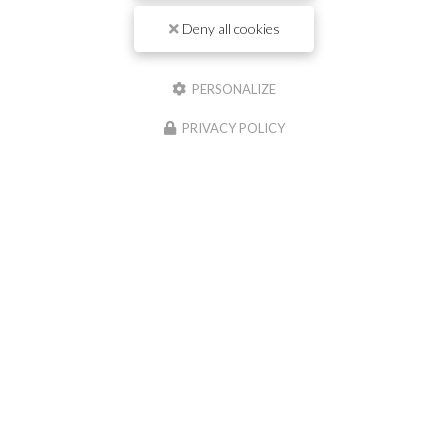
Il reste
44
caractère(s)
Deny all cookies
Email
PERSONALIZE
Téléphone
PRIVACY POLICY
Message :
0
caractère(s) saisi(s)
J'autorise ce site à conserver l'ensemble des données transmises dans ce
formulaire pour faciliter le suivi et le traitement de ma demande.
(Aucune
exploitation commerciale ne sera faite des données conservées. Voir notre
politique
de confidentialité
)