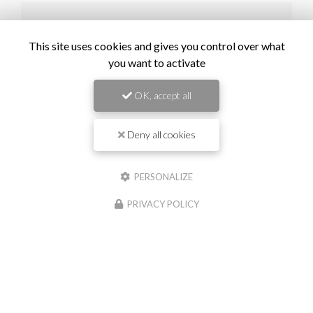
Il reste
44
caractère(s)
This site uses cookies and gives you control over what
Email
you want to activate
OK, accept all
Téléphone
Deny all cookies
Message :
PERSONALIZE
PRIVACY POLICY
0
caractère(s) saisi(s)
J'autorise ce site à conserver l'ensemble des données transmises dans ce
formulaire pour faciliter le suivi et le traitement de ma demande.
(Aucune
exploitation commerciale ne sera faite des données conservées. Voir notre
politique
de confidentialité
)