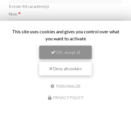
Il reste
44
caractère(s)
Nom
This site uses cookies and gives you control over what
Il reste
44
caractère(s)
you want to activate
Email
OK, accept all
Téléphone
Deny all cookies
Message :
PERSONALIZE
PRIVACY POLICY
0
caractère(s) saisi(s)