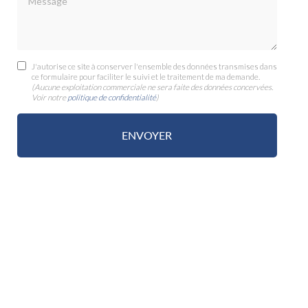
J'autorise ce site à conserver l'ensemble des données transmises dans
ce formulaire pour faciliter le suivi et le traitement de ma demande.
(Aucune exploitation commerciale ne sera faite des données concervées.
Voir notre
politique de confidentialité
)