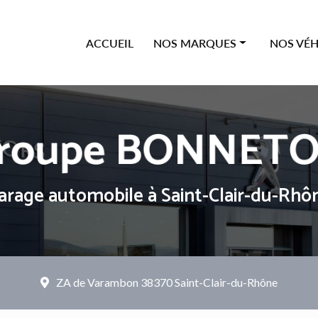
ipale
ACCUEIL
NOS MARQUES
NOS VÉH
Offres Citroën
Neufs
Offres Peugeot
Occasions
Offres Renault
Véhicules
Offres Dacia
arage automobile
à Saint-Clair-du-Rhô
ZA de Varambon
38370 Saint-Clair-du-Rhône