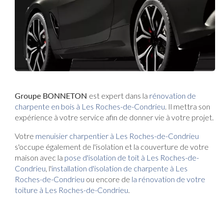
Groupe BONNETON
est expert dans la
rénovation de
charpente en bois à Les Roches-de-Condrieu
. Il mettra son
expérience à votre service afin de donner vie à votre projet.
Votre
menuisier charpentier à Les Roches-de-Condrieu
s'occupe également de l'isolation et la couverture de votre
maison avec la
pose d'isolation de toit à Les Roches-de-
Condrieu
, l'
installation d'isolation de charpente à
Les
Roches-de-Condrieu
ou encore de
la rénovation de votre
toiture à Les Roches-de-Condrieu
.