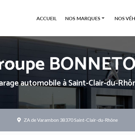
ipale
ACCUEIL
NOS MARQUES
NOS VÉH
Offres Citroën
Neufs
Offres Peugeot
Occasions
Offres Renault
Véhicules
Offres Dacia
arage automobile
à Saint-Clair-du-Rhô
ZA de Varambon
38370 Saint-Clair-du-Rhône