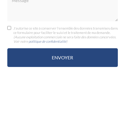
J'autorise ce site à conserver l'ensemble des données transmises dans
ce formulaire pour faciliter le suivi et le traitement de ma demande.
(Aucune exploitation commerciale ne sera faite des données concervées.
Voir notre
politique de confidentialité
)