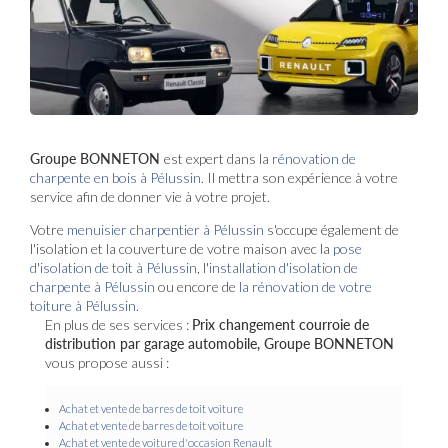
Groupe BONNETON
est expert dans la
rénovation de
charpente en bois à Pélussin
. Il mettra son expérience à votre
service afin de donner vie à votre projet.
Votre
menuisier charpentier à Pélussin
s'occupe également de
l'isolation et la couverture de votre maison avec la
pose
d'isolation de toit à Pélussin
, l'
installation d'isolation de
charpente à
Pélussin
ou encore de
la rénovation de votre
toiture à Pélussin
.
En plus de ses services :
Prix changement courroie de
distribution par garage automobile, Groupe BONNETON
vous propose aussi :
Achat et vente de barres de toit voiture
Achat et vente de barres de toit voiture
Achat et vente de voiture d'occasion Renault