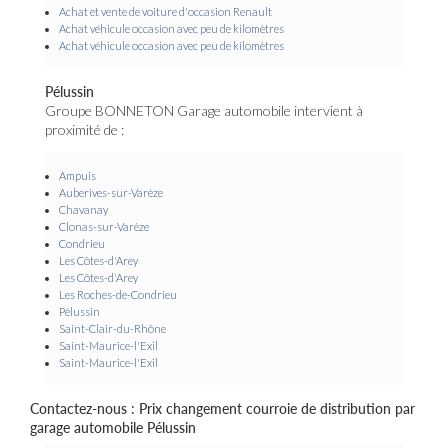
Achat et vente de voiture d'occasion Renault
Achat véhicule occasion avec peu de kilomètres
Achat véhicule occasion avec peu de kilomètres
Pélussin
Groupe BONNETON Garage automobile intervient à
proximité de :
Ampuis
Auberives-sur-Varèze
Chavanay
Clonas-sur-Varèze
Condrieu
Les Côtes-d'Arey
Les Côtes-d'Arey
Les Roches-de-Condrieu
Pélussin
Saint-Clair-du-Rhône
Saint-Maurice-l'Exil
Saint-Maurice-l'Exil
Contactez-nous : Prix changement courroie de distribution par
garage automobile Pélussin