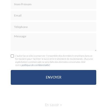
Nom Prénom
Email
Téléphone
Message
J'autorise ce site à conserver l'ensemble des données transmises dans ce
formulaire pour faciliter le suivi et le traitement de ma demande.
(Aucune
exploitation commerciale ne sera faite des données concervées. Voir
notre
politique de confidentialité
)
En savoir +