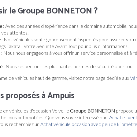
isir le Groupe BONNETON ?
e
: Avec des années d'expérience dans le domaine automobile, nous
e vos attentes.
é
: Nos véhicules sont rigoureusement inspectés pour assurer votre
gs Takata : Votre Sécurité Avant Tout
pour plus d'informations.
t
: Nous nous engageons à vous offrir un service personnalisé et à 
té
: Nous respectons les plus hautes normes de sécurité pour tous n
me de véhicules haut de gamme, visitez notre page dédiée aux
Véh
es proposés à Ampuis
e en véhicules d'occasion Volvo, le
Groupe BONNETON
propose un
 besoins automobiles. Que vous soyez intéressé par l'
Achat et vent
vous recherchiez un
Achat véhicule occasion avec peu de kilomètr