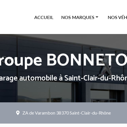
ipale
ACCUEIL
NOS MARQUES
NOS VÉH
Offres Citroën
Neufs
Offres Peugeot
Occasions
Offres Renault
Véhicules
Offres Dacia
arage automobile
à Saint-Clair-du-Rhô
ZA de Varambon
38370 Saint-Clair-du-Rhône