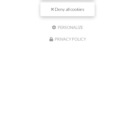
Il reste
44
caractère(s)
Deny all cookies
Email
PERSONALIZE
Téléphone
PRIVACY POLICY
Message :
0
caractère(s) saisi(s)
J'autorise ce site à conserver l'ensemble des données transmises dans ce
formulaire pour faciliter le suivi et le traitement de ma demande.
(Aucune
exploitation commerciale ne sera faite des données conservées. Voir notre
politique
de confidentialité
)