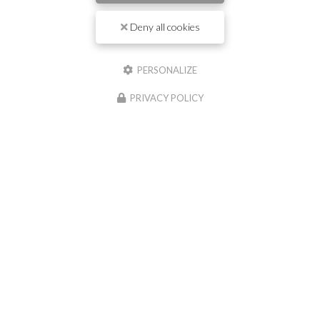
Il reste
44
caractère(s)
Deny all cookies
Email
PERSONALIZE
Téléphone
PRIVACY POLICY
Message :
0
caractère(s) saisi(s)
J'autorise ce site à conserver l'ensemble des données transmises dans ce
formulaire pour faciliter le suivi et le traitement de ma demande.
(Aucune
exploitation commerciale ne sera faite des données conservées. Voir notre
politique
de confidentialité
)