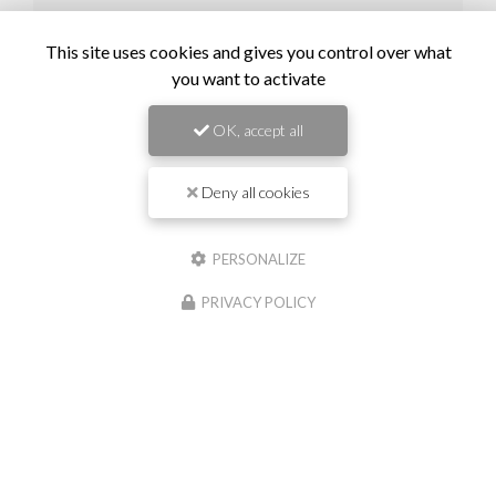
Il reste
44
caractère(s)
This site uses cookies and gives you control over what
Email
you want to activate
OK, accept all
Téléphone
Deny all cookies
Message :
PERSONALIZE
PRIVACY POLICY
0
caractère(s) saisi(s)
J'autorise ce site à conserver l'ensemble des données transmises dans ce
formulaire pour faciliter le suivi et le traitement de ma demande.
(Aucune
exploitation commerciale ne sera faite des données conservées. Voir notre
politique
de confidentialité
)