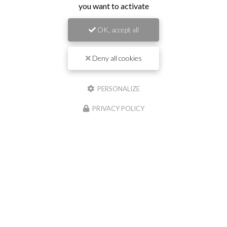
you want to activate
Il reste
44
caractère(s)
OK, accept all
Nom
Deny all cookies
Il reste
44
caractère(s)
Email
PERSONALIZE
PRIVACY POLICY
Téléphone
Message :