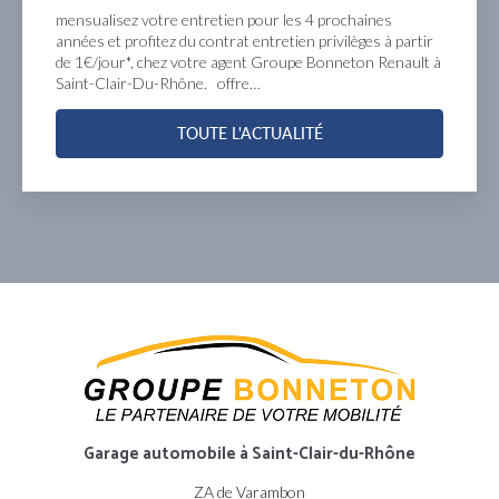
sualisez votre entretien pour les 4 prochaines
Pro
ées et profitez du contrat entretien privilèges à partir
com
1€/jour*, chez votre agent Groupe Bonneton Renault à
Gro
nt-Clair-Du-Rhône. offre…
d’i
TOUTE L'ACTUALITÉ
Garage automobile
à Saint-Clair-du-Rhône
ZA de Varambon