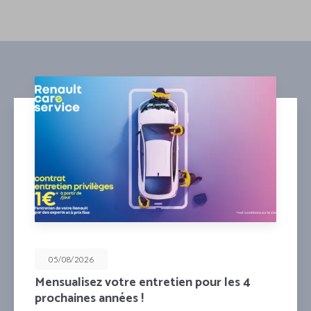
05/08/2026
nsualisez votre entretien pour les 4
Pr
ochaines années !
2è