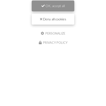
OK, accept all
Message :
Deny all cookies
PERSONALIZE
PRIVACY POLICY
0
caractère(s) saisi(s)
J'autorise ce site à conserver l'ensemble des données transmises dans ce
formulaire pour faciliter le suivi et le traitement de ma demande.
(Aucune
exploitation commerciale ne sera faite des données conservées. Voir notre
politique
de confidentialité
)