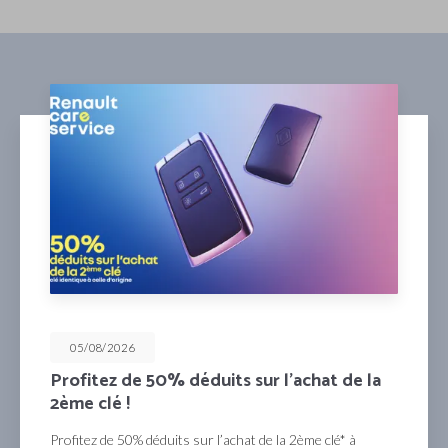
05/08/2026
Profitez de 50% déduits sur l’achat de la
2ème clé !
rofitez de 50% déduits sur l’achat de la 2ème clé* à
m