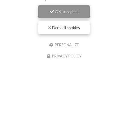
Il reste
44
caractère(s)
OK, accept all
Nom
Deny all cookies
Il reste
44
caractère(s)
Email
PERSONALIZE
PRIVACY POLICY
Téléphone
Message :
0
caractère(s) saisi(s)