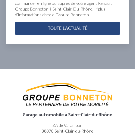
ommander en ligne ou auprès de votre agent Renault
a
roupe Bonneton à Saint-Clair-Du-Rhône. *plus
d
’informations chez le Groupe Bonneton …
S
TOUTE L'ACTUALITÉ
Garage automobile
à Saint-Clair-du-Rhône
ZA de Varambon
38370 Saint-Clair-du-Rhône