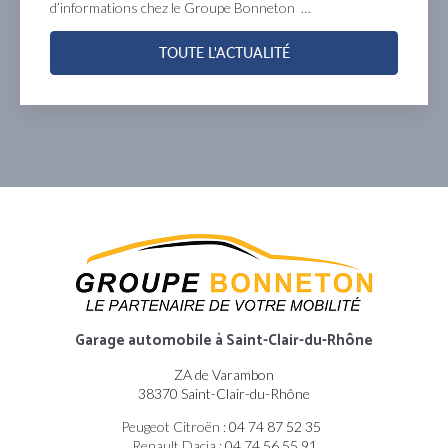
’informations chez le Groupe Bonneton …
S
TOUTE L'ACTUALITÉ
Garage automobile
à Saint-Clair-du-Rhône
ZA de Varambon
38370 Saint-Clair-du-Rhône
Peugeot Citroën :
04 74 87 52 35
Renault Dacia :
04 74 56 55 91