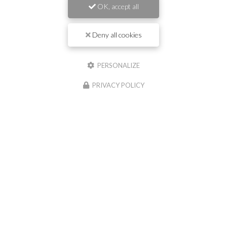
Nom
OK, accept all
Deny all cookies
Il reste
44
caractère(s)
Email
PERSONALIZE
PRIVACY POLICY
Téléphone
Message :
0
caractère(s) saisi(s)
J'autorise ce site à conserver l'ensemble des données transmises dans ce
formulaire pour faciliter le suivi et le traitement de ma demande.
(Aucune