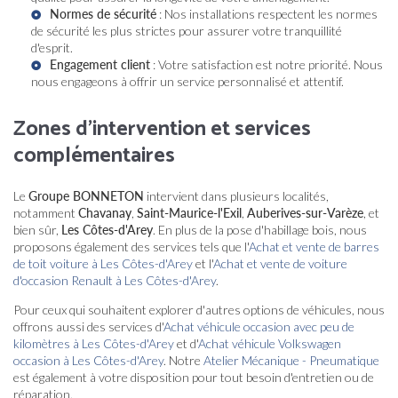
Normes de sécurité
: Nos installations respectent les normes
de sécurité les plus strictes pour assurer votre tranquillité
d'esprit.
Engagement client
: Votre satisfaction est notre priorité. Nous
nous engageons à offrir un service personnalisé et attentif.
Zones d'intervention et services
complémentaires
Le
Groupe BONNETON
intervient dans plusieurs localités,
notamment
Chavanay
,
Saint-Maurice-l'Exil
,
Auberives-sur-Varèze
, et
bien sûr,
Les Côtes-d'Arey
. En plus de la pose d'habillage bois, nous
proposons également des services tels que l'
Achat et vente de barres
de toit voiture à Les Côtes-d'Arey
et l'
Achat et vente de voiture
d'occasion Renault à Les Côtes-d'Arey
.
Pour ceux qui souhaitent explorer d'autres options de véhicules, nous
offrons aussi des services d'
Achat véhicule occasion avec peu de
kilomètres à Les Côtes-d'Arey
et d'
Achat véhicule Volkswagen
occasion à Les Côtes-d'Arey
. Notre
Atelier Mécanique - Pneumatique
est également à votre disposition pour tout besoin d'entretien ou de
réparation.