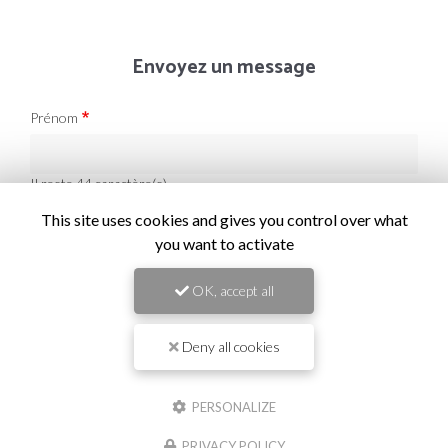
Envoyez un message
Prénom
Il reste
44
caractère(s)
Nom
This site uses cookies and gives you control over what
you want to activate
Il reste
44
caractère(s)
OK, accept all
Email
Deny all cookies
Téléphone
PERSONALIZE
PRIVACY POLICY