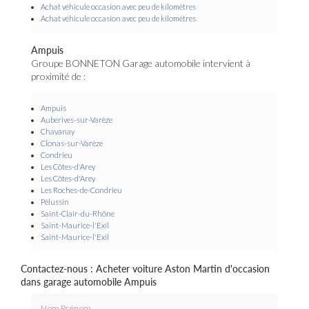
Achat véhicule occasion avec peu de kilomètres
Achat véhicule occasion avec peu de kilomètres
Ampuis
Groupe BONNETON Garage automobile intervient à
proximité de :
Ampuis
Auberives-sur-Varèze
Chavanay
Clonas-sur-Varèze
Condrieu
Les Côtes-d'Arey
Les Côtes-d'Arey
Les Roches-de-Condrieu
Pélussin
Saint-Clair-du-Rhône
Saint-Maurice-l'Exil
Saint-Maurice-l'Exil
Contactez-nous : Acheter voiture Aston Martin d'occasion
dans garage automobile Ampuis
Nom Prénom