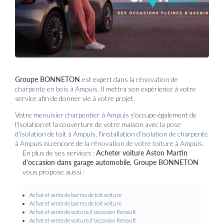
Groupe BONNETON
est expert dans la
rénovation de
charpente en bois à Ampuis
. Il mettra son expérience à votre
service afin de donner vie à votre projet.
Votre
menuisier charpentier à Ampuis
s'occupe également de
l'isolation et la couverture de votre maison avec la
pose
d'isolation de toit à Ampuis
, l'
installation d'isolation de charpente
à
Ampuis
ou encore de
la rénovation de votre toiture à Ampuis
.
En plus de ses services :
Acheter voiture Aston Martin
d'occasion dans garage automobile, Groupe BONNETON
vous propose aussi :
Achat et vente de barres de toit voiture
Achat et vente de barres de toit voiture
Achat et vente de voiture d'occasion Renault
Achat et vente de voiture d'occasion Renault