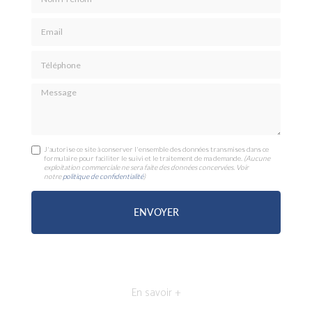
Email
Téléphone
Message
J'autorise ce site à conserver l'ensemble des données transmises dans ce
formulaire pour faciliter le suivi et le traitement de ma demande.
(Aucune
exploitation commerciale ne sera faite des données concervées. Voir
notre
politique de confidentialité
)
En savoir +