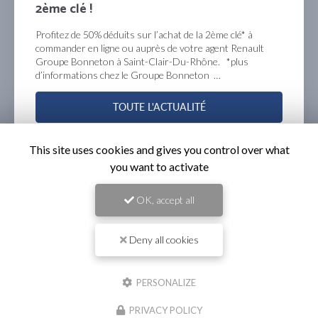
prochaines années !
mensualisez votre entretien pour les 4 prochaines
années et profitez du contrat entretien privilèges à partir
de 1€/jour*, chez votre agent Groupe Bonneton Renault à
Saint-Clair-Du-Rhône. offre…
TOUTE L'ACTUALITÉ
This site uses cookies and gives you control over what
you want to activate
OK, accept all
Deny all cookies
PERSONALIZE
Garage automobile
à Saint-Clair-du-Rhône
PRIVACY POLICY