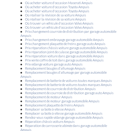
Où acheter voiture d'occasion Maserati Ampuis
Où acheter voiture d'occasion Toyota Ampuis
Où acheter voiture d'occasion Toyota Ampuis
Où réaliser la révision de sa voiture Ampuis
Où réaliser la révision de sa voiture Ampuis
Où trouver un véhicule d'occasion Volvo Ampuis
Où trouver un véhicule d'occasion Volvo Ampuis
Prix changement courroie de distribution par garage automobile
Ampuis
Prix changement embrayage garage automobile Ampuis
Prix changement plaquette de freins garage auto Ampuis
Prix réparation châssis voiture garage automobile Ampuis
Prix réparation joint de culasse garage automobile Ampuis
Prix réparation voiture dans garage automobile Ampuis
Prix vente coffre de toit dans garage automobile Ampuis
Prix vidange voiture garage auto Ampuis
Remplacement bougies d'allumage Ampuis
Remplacement bougies d'allumage par garage automobile
Ampuis
Remplacement de batterie de voitures toutes marques Ampuis
Remplacement de batterie de voitures toutes marques Ampuis
Remplacement de courroie de distribution Ampuis
Remplacement de courroie de distribution garage auto Ampuis
Remplacement de moteur Ampuis
Remplacement de moteur garage automobile Ampuis
Remplacement plaquette de freins Ampuis
Remplacer sa boite à vitesse Ampuis
Remplacer sa boite à vitesse garage automobile Ampuis
Rendez-vous rapide vidange garage automobile Ampuis
Réparation châssis voiture Ampuis
Réparation de carrosserie abimée dans garage automobile
Ampuis