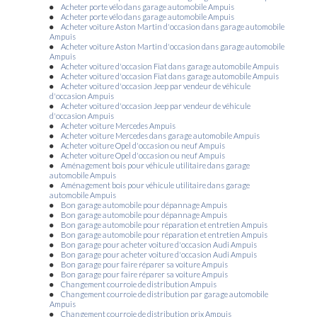
automobile Groupe Bonneton à Saint-Clair-du-Rhône et ses alentours
|
Acheter porte vélo dans garage automobile Ampuis
Garage automobile à Saint-Clair-du-Rhône reste ouvert uniquement sur
Acheter porte vélo dans garage automobile Ampuis
rendez-vous en respectant le protocole sanitaire
|
Numéro de téléphone
Acheter voiture Aston Martin d'occasion dans garage automobile
du garage automobile à Saint-Clair-du-Rhône
|
Véhicule électrique des
Ampuis
marques Peugeot et Citroën dans la région Auvergne Rhône Alpes
|
Achat
Acheter voiture Aston Martin d'occasion dans garage automobile
d'un véhicule neuf ou d'occasion
|
Peugeot, Citroën, Renault ZA de
Ampuis
Varambon 38370 à Saint-Clair-du-Rhône proposant des véhicules neufs
Acheter voiture d'occasion Fiat dans garage automobile Ampuis
et occasions
|
Numéro de téléphone du Groupe Bonneton Renault à
Acheter voiture d'occasion Fiat dans garage automobile Ampuis
Saint-Clair-du-Rhône et sa région
|
Voiture neuve ou d'occasion Peugeot,
Acheter voiture d'occasion Jeep par vendeur de véhicule
Citroën, Renault garage automobile
|
Achat et vente de voiture ou
d'occasion Ampuis
d'utilitaire d'occasion dans garage automobile à Saint-Clair-du-Rhône
|
Acheter voiture d'occasion Jeep par vendeur de véhicule
Vente de véhicules utilitaires 100% électrique des marques Peugeot,
d'occasion Ampuis
Citroën, Renault à Saint-Clair-du-Rhône et ses alentours
|
Groupe
Acheter voiture Mercedes Ampuis
Bonneton pour tous travaux d’entretien ou de carrosserie Pélussin,
Acheter voiture Mercedes dans garage automobile Ampuis
Chavanay, Condrieu, Ampuis, Côtes-d'Arey
|
Vente de véhicules neufs
Acheter voiture Opel d'occasion ou neuf Ampuis
électriques en Isère près de Saint-Clair-du-Rhône
|
Garage automobile
Acheter voiture Opel d'occasion ou neuf Ampuis
Renault à Pélussin, achat et entretien de voiture
|
Groupe Bonneton pour
Aménagement bois pour véhicule utilitaire dans garage
tous travaux d’entretien ou de carrosserie met en œuvre son expertise en
automobile Ampuis
mécanique automobile
|
Garage automobile vous propose la vente de
Aménagement bois pour véhicule utilitaire dans garage
véhicule Renault Mégane 4 d'occasion à Saint-Clair-du-Rhône
|
Nos
automobile Ampuis
prestations vente de voiture neuves, d'occasion, garage entretien
Bon garage automobile pour dépannage Ampuis
automobile, voiture premium occasion
|
Bonneton Motors à saint Clair
Bon garage automobile pour dépannage Ampuis
du Rhône
|
Vente de véhicules hybrides professionnels des marques
Bon garage automobile pour réparation et entretien Ampuis
Peugeot, Citroën et Renault en Isère
|
Vente de voitures aux particuliers
Bon garage automobile pour réparation et entretien Ampuis
des marques Peugeot, Citroën, Renault avec une émission de CO2 faible à
Bon garage pour acheter voiture d'occasion Audi Ampuis
Saint-Clair-du-Rhône
|
Vente de véhicules neufs et d'occasions de la
Bon garage pour acheter voiture d'occasion Audi Ampuis
marque Dacia dans le garage automobile Groupe Bonneton à Saint-Clair-
Bon garage pour faire réparer sa voiture Ampuis
du-Rhône
|
Véhicule utilitaire garage automobile Saint-Clair-du-Rhône,
Bon garage pour faire réparer sa voiture Ampuis
Saint-Maurice-l'Exil, Auberives-sur-Varèze, Roches-de-Condrieu
|
Changement courroie de distribution Ampuis
Véhicules d'occasions dans le département de l'Isère
|
Vente de véhicule
Changement courroie de distribution par garage automobile
véhicule premium Audi RS3 à Saint-Clair-du-Rhône
|
Vente de véhicules
Ampuis
neufs Dacia Duster à Saint-Clair-du-Rhône et ses alentours
|
Numéro de
Changement courroie de distribution prix Ampuis