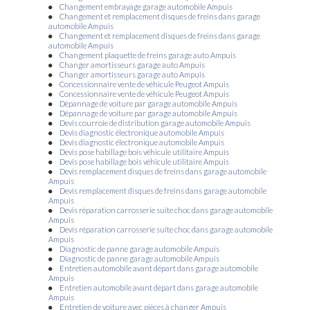
téléphone du Groupe Bonneton Citroën à Saint-Clair-du-Rhône et sa
Changement embrayage garage automobile Ampuis
région
|
Journées portes ouvertes dans un garage automobile proposant
Changement et remplacement disques de freins dans garage
des véhicules neufs, occasions à Saint-Clair-du-Rhône
|
Vente de véhicule
automobile Ampuis
utilitaire Berlingo Van dans le garage automobile Groupe Bonneton à
Changement et remplacement disques de freins dans garage
Saint-Clair-du-Rhône et ses alentours
|
Peugeot 3008 d'occasion dans
automobile Ampuis
votre garage automobile en région Auvergne Rhône Alpes à Saint-Clair-
Changement plaquette de freins garage auto Ampuis
du-Rhône
|
Groupe bonneton à saint clair du Rhône
|
Voiture hybride
Changer amortisseurs garage auto Ampuis
rechargeable à Saint-Clair-du-Rhône, Saint-Maurice-l'Exil, Auberives-
Changer amortisseurs garage auto Ampuis
sur-Varèze, Roches-de-Condrieu, Pélussin
|
Vente de véhicule utilitaire
Concessionnaire vente de véhicule Peugeot Ampuis
Peugeot Expert dans le Groupe Bonneton dans la région Auvergne Rhône
Concessionnaire vente de véhicule Peugeot Ampuis
Alpes
|
Nous sommes à votre disposition pour tous travaux d’entretien ou
Dépannage de voiture par garage automobile Ampuis
de carrosserie à Saint-Clair-du-Rhône et sa région
|
Groupe Bonneton
Dépannage de voiture par garage automobile Ampuis
véhicule neuf ou d'occasion Saint-Maurice-l'Exil, Roches-de-Condrieu,
Devis courroie de distribution garage automobile Ampuis
Auberives-sur-Varèze
|
Nous sommes à votre disposition pour tous
Devis diagnostic électronique automobile Ampuis
travaux d’entretien ou de carrosserie à Saint-Clair-du-Rhône et sa région
Devis diagnostic électronique automobile Ampuis
|
Garage automobile dans le département de l'Isère
|
Vente de véhicules
Devis pose habillage bois véhicule utilitaire Ampuis
utilitaires 100% électrique Citroën ë-Jumpy à Saint-Clair-du-Rhône et ses
Devis pose habillage bois véhicule utilitaire Ampuis
alentours
|
Automobile Bonneton à Saint Clair Du Rhône
|
Rendez-vous
Devis remplacement disques de freins dans garage automobile
dans un garage automobile à Saint-Clair-du-Rhône et ses alentours pour
Ampuis
recharger la climatisation de mon véhicule
|
Devis gratuit vente de voiture
Devis remplacement disques de freins dans garage automobile
d'occasion à Saint-Clair-du-Rhône et sa région
|
Renault Clio 4
Ampuis
d'occasion dans votre garage automobile à Saint-Clair-du-Rhône et ses
Devis réparation carrosserie suite choc dans garage automobile
alentours
|
Garage automobile sans rendez-vous dans la région
Ampuis
Auvergne Rhône Alpes pour des véhicules neufs et occasions
|
Achat de
Devis réparation carrosserie suite choc dans garage automobile
voiture ou d'utilitaire neuf dans garage automobile à Saint-Clair-du-
Ampuis
Rhône et sa région
|
Horaires d'ouverture du service commercial et de
Diagnostic de panne garage automobile Ampuis
l'atelier du Groupe Bonneton à Saint-Clair-du-Rhône et sa région
|
Vente
Diagnostic de panne garage automobile Ampuis
de véhicules utilitaires 100% électrique de la marque Renault en Isère
|
Entretien automobile avant départ dans garage automobile
Vidéo YouTube de la nouvelle Peugeot 308 découvrir en avant-première
Ampuis
sur le site internet du Groupe Bonneton
|
Journées portes ouvertes dans
Entretien automobile avant départ dans garage automobile
un garage automobile Groupe Bonneton dans la région Auvergne Rhône
Ampuis
Alpes
|
Vente de véhicules aux professionnels des marques Peugeot,
Entretien de voiture avec pièces à changer Ampuis