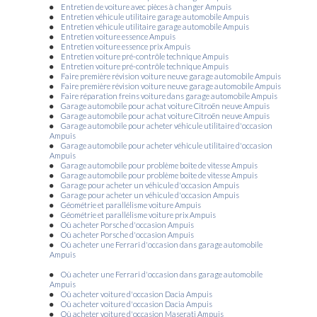
Citroën et Renault à Saint-Clair-du-Rhône et ses alentours
|
Groupe
Entretien de voiture avec pièces à changer Ampuis
Bonneton service de dépannage dans la région Auvergne Rhône Alpes et
Entretien véhicule utilitaire garage automobile Ampuis
ses alentours
|
Vente de véhicules neufs Citroën ë-C4 100% ëlectric dans
Entretien véhicule utilitaire garage automobile Ampuis
un garage automobile à Saint-Clair-du-Rhône et ses alentours
|
Numéro
Entretien voiture essence Ampuis
de téléphone du Groupe Bonneton Peugeot à Saint-Clair-du-Rhône et sa
Entretien voiture essence prix Ampuis
région
|
Citroën, Peugeot, Renault proche de Saint-Maurice l'Exil et de
Entretien voiture pré-contrôle technique Ampuis
Auberives-sur-Varèze
|
Opel Corsa 5 d'occasion Groupe Bonneton à
Entretien voiture pré-contrôle technique Ampuis
Saint-Clair-du-Rhône et ses alentours
|
Concession automobile dans le
Faire première révision voiture neuve garage automobile Ampuis
département de l'Isère
|
Garage automobile vous propose la vente de
Faire première révision voiture neuve garage automobile Ampuis
véhicule Citroën C3 d'occasion à Saint-Clair-du-Rhône
|
Entretien de
Faire réparation freins voiture dans garage automobile Ampuis
votre véhicule garage automobile Groupe Bonneton à Saint-Clair-du-
Garage automobile pour achat voiture Citroën neuve Ampuis
Rhône, Saint-Maurice-l'Exil, Auberives-sur-Varèze
|
Vente de véhicules
Garage automobile pour achat voiture Citroën neuve Ampuis
électriques professionnels des marques Peugeot, Citroën et Renault dans
Garage automobile pour acheter véhicule utilitaire d'occasion
la région Auvergne Rhône Alpes
|
Promotions sur la recharge
Ampuis
climatisation jusqu'au 31 août 2021 dans un garage automobile à Saint-
Garage automobile pour acheter véhicule utilitaire d'occasion
Clair-du-Rhône et ses alentours
|
Votre garage automobile à Saint-Clair-
Ampuis
du-Rhône vous présente ses réalisations
|
Vente de véhicules utilitaires
Garage automobile pour problème boîte de vitesse Ampuis
100% électrique des marques Peugeot, Citroën, Renault dans la région
Garage automobile pour problème boîte de vitesse Ampuis
Auvergne Rhône Alpes
|
Voiture Citadine électrique Peugeot dans un
Garage pour acheter un véhicule d'occasion Ampuis
garage automobile en Isère
|
Garage automobile, Groupe Bonneton ZA de
Garage pour acheter un véhicule d'occasion Ampuis
Varambon 38370 Saint-Clair-du-Rhône
|
Vente de véhicule premium
Géométrie et parallélisme voiture Ampuis
occasion Lamborghini Huracan Spider G10-4 à Saint-Clair-du-Rhône
|
Géométrie et parallélisme voiture prix Ampuis
Vente de véhicule neuf Citroën C3 Aircross dans un garage automobile
Où acheter Porsche d'occasion Ampuis
Groupe Bonneton à Saint-Clair-du-Rhône et ses alentours
|
Garage
Où acheter Porsche d'occasion Ampuis
automobile Citroën, Peugeot, Renault à Saint-Clair-du-Rhône
|
Vente de
Où acheter une Ferrari d'occasion dans garage automobile
véhicules utilitaires 100% électrique des marques Peugeot, Citroën,
Ampuis
Renault en Isère
|
Véhicule contenant deux moteurs dont un électrique
dans un garage automobile à Saint-Clair-du-Rhône et ses alentours
|
Où acheter une Ferrari d'occasion dans garage automobile
Garage automobile vous propose la vente de véhicule Peugeot 3008
Ampuis
d'occasion à Saint-Clair-du-Rhône
|
Vente de véhicules premium
Où acheter voiture d'occasion Dacia Ampuis
occasions Mercedes GLC coupé 63 AMGS en Isère
Où acheter voiture d'occasion Dacia Ampuis
Où acheter voiture d'occasion Maserati Ampuis