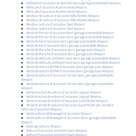
Utilitaire d'occasion en bon état dans garage automobile Ampuis
Véhicule d'occasion Audi en vente Ampuis
Véhicule d'occasion Audi en vente Ampuis
Vendeur de voiture d'occasion Alfa Roméo Ampuis
Vendeur de voiture d'occasion Alfa Roméo Ampuis
Vendeur voiture d'occasion Seat Ampuis
Vendeur voiture d'occasion Seat Ampuis
Vente de Ferrari d'occasion dans garage automobile Ampuis
Vente de Ferrari d'occasion dans garage automobile Ampuis
Vente de Kia d'occasion dans garage automobile Ampuis
Vente de Kia d'occasion dans garage automobile Ampuis
Vente de Porsche d'occasion dans garage auto Ampuis
Vente de Porsche d'occasion dans garage auto Ampuis
Vente de véhicule utilitaire neuf dans garage automobile Ampuis
Vente de véhicule utilitaire neuf dans garage automobile Ampuis
Vente de voiture BMW d'occasion dans garage auto Ampuis
Vente de voiture BMW d'occasion dans garage auto Ampuis
Vente de voiture d'occasion Nissan dans garage automobile
Ampuis
Vente de voiture d'occasion Nissan dans garage automobile
Ampuis
Vente et achat de voiture d'occasion Jaguar Ampuis
Vente et achat de voiture d'occasion Jaguar Ampuis
Vente et achat de voiture d'occasion Land Rover Ampuis
Vente et achat de voiture d'occasion Land Rover par vendeur
véhicule d'occasion Ampuis
Vente voiture Volkswagen d'occasion Ampuis
Vente voiture Volkswagen d'occasion dans garage automobile
Ampuis
Vidange voiture Ampuis
Voiture d'occasion première main Ampuis
Voiture d'occasion première main Ampuis