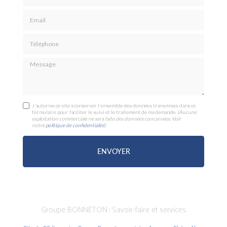
Email
Téléphone
Message
J'autorise ce site à conserver l'ensemble des données transmises dans ce
formulaire pour faciliter le suivi et le traitement de ma demande.
(Aucune
exploitation commerciale ne sera faite des données concervées. Voir
notre
politique de confidentialité
)
Groupe BONNETON : Savoir-faire et services