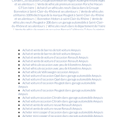
Citroën C3 d'occasion Groupe Bonneton en région Auvergne Rhône Alpes
et ses alentours
|
Vente de véhicule premium occasion Porsche Macan
GTS en Isère
|
Achat d'un véhicules neufs Dacia dans le Groupe
Bonneton à Saint-Clair-du-Rhône et ses alentours
|
Vente de véhicules
utilitaires 100% électrique de la marque Peugeot à Saint-Clair-du-Rhône
et ses alentours
|
Bonneton Motors à saint Clair du Rhône
|
Vente de
véhicules neufs Peugeot e-208 dans un garage automobile à Saint-Clair-
du-Rhône et ses alentours
|
Véhicules neufs dans le département de l'Isère
|
Vente de véhicule premium occasion Ferrari California T dans la région
Auvergne Rhône Alpes
|
Offres exceptionnelles sur la recharge
climatisation (Peugeot, Citroën) dans un garage automobile à Saint-Clair-
du-Rhône
|
Faire révision et remplacement de disques ou plaquettes de
freins dans garage automobile à Saint-Clair-du-Rhône
|
Vente de
véhicules utilitaires 100% électrique Renault Kangoo E-Tech Electrique en
Achat et vente de barres de toit voiture Ampuis
Isère
|
Service de dépannage dans le département de l'Isère
|
Achat d'un
Achat et vente de barres de toit voiture Ampuis
véhicule neuf Peugeot ou Citroën ou Renault à des prix attractifs à Saint-
Achat et vente de voiture d'occasion Renault Ampuis
Clair-du-Rhône, Condrieu, Ampuis, Pélussin
|
Garage automobile Renault
Achat et vente de voiture d'occasion Renault Ampuis
Isère 38 à Vienne, achat et entretien de voiture
|
Vente de véhicules neufs
Achat véhicule occasion avec peu de kilomètres Ampuis
Dacia Sandero dans la région Auvergne Rhône Alpes
|
Vente de véhicules
Achat véhicule occasion avec peu de kilomètres Ampuis
utilitaires 100% électrique de la marque Citroën dans la région Auvergne
Achat véhicule Volkswagen occasion Ampuis
Rhône Alpes
|
Vente de voiture neuves, d'occasion, garage entretien
Achat voiture d'occasion Opel dans garage automobile Ampuis
automobile, voiture premium occasion à Saint-Clair-du-Rhône
|
Vente de
Achat voiture d'occasion Opel dans garage automobile Ampuis
véhicules utilitaires 100% électrique Peugeot e-Partner dans la région
Achat voiture d'occasion Peugeot dans garage automobile
Auvergne Rhône Alpes
|
Voiture Berline électrique Citroën dans un
Ampuis
garage automobile dans la région Auvergne Rhône Alpes
|
Vente de
Achat voiture d'occasion Peugeot dans garage automobile
véhicules d’occasion et d’un service de vente véhicules PREMIUM garage
Ampuis
automobile à Saint-Clair-du-Rhône
|
Groupe Bonneton ouvert sans
Achat voiture occasion Citroën dans garage automobile Ampuis
rendez-vous à saint-Clair-du-Rhône et ses alentours pour des véhicules
Achat voiture occasion Citroën dans garage automobile Ampuis
neufs, occasions
|
Recharge climatisation dans un garage automobile à
Achet et vente de voiture neuve Renault Ampuis
Saint-Clair-du-Rhône et ses alentours
|
Garage automobile ZA de
Achet et vente de voiture neuve Renault Ampuis
Varambon 38370 à Saint-Clair-du-Rhône proposant des véhicules neufs
Acheter mini cooper d'occasion dans garage automobile Ampuis
et occasions
|
Vente de véhicule utilitaire Renault Trafic dans le garage
Acheter mini cooper d'occasion dans garage automobile Ampuis