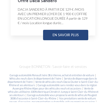
Offre Dacia Sandero
DACIA SANDERO À PARTIR DE 129 € /MOIS
AVEC UN PREMIER LOYER DE 1 900 € L'OFFRE
EN LOCATION LONGUE DURÉE À partir de 129
€ / mois Location longue durée...
EN SAVOIR PLUS
Groupe BONNETON : Savoir-faire et services
Garage automobile Renault Isère 38 à Vienne, achat et entretien de voiture
|
Véhicules neufs dans le département de l'Isère
|
Service de dépannage dans le
département de l'Isère
|
Vente de véhicules neufs Dacia Duster à Saint-Clair-du-
Rhône et ses alentours
|
Garage automobile sans rendez-vous dans la région
Auvergne Rhône Alpes pour des véhicules neufs et occasions
|
Vente de
véhicules utilitaires 100% électrique Citroën ë-Jumpy à Saint-Clair-du-Rhône et
ses alentours
|
Garage automobile vous propose la vente de véhicule Peugeot
3008 d'occasion à Saint-Clair-du-Rhône
|
Nos prestations vente de voiture
neuves, d'occasion, garage entretien automobile, voiture premium occasion
|
Vente de véhicule utilitaire Renault Trafic dans le garage automobile Groupe