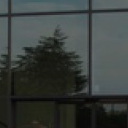
Rhône
|
Vente de véhicules utilitaires 100% électrique des marques Peugeot,
Citroën, Renault à Saint-Clair-du-Rhône et ses alentours
|
Vente de véhicules
utilitaires 100% électrique de la marque Citroën dans la région Auvergne Rhône
Alpes
|
Groupe Bonneton pour tous travaux d’entretien ou de carrosserie
Pélussin, Chavanay, Condrieu, Ampuis, Côtes-d'Arey
|
Entretien de votre
véhicule garage automobile Groupe Bonneton à Saint-Clair-du-Rhône, Saint-
Maurice-l'Exil, Auberives-sur-Varèze
|
Voiture hybride rechargeable à Saint-
Clair-du-Rhône, Saint-Maurice-l'Exil, Auberives-sur-Varèze, Roches-de-
Condrieu, Pélussin
|
Véhicules d'occasions dans le département de l'Isère
|
Vente de véhicules utilitaires 100% électrique de la marque Renault en Isère
|
Vente de véhicule neuf Citroën C3 Aircross dans un garage automobile Groupe
Bonneton à Saint-Clair-du-Rhône et ses alentours
|
Vente de véhicules
utilitaires 100% électrique des marques Peugeot, Citroën, Renault en Isère
|
Vente de véhicules neufs et d'occasions de la marque Dacia dans le garage
automobile Groupe Bonneton à Saint-Clair-du-Rhône
|
Vente de véhicules
hybrides professionnels des marques Peugeot, Citroën et Renault en Isère
|
Groupe Bonneton service de dépannage dans la région Auvergne Rhône Alpes et
ses alentours
|
Vente de véhicules d’occasion et d’un service de vente véhicules
PREMIUM garage automobile à Saint-Clair-du-Rhône
|
Groupe bonneton à
saint clair du Rhône
|
Achat d'un véhicule neuf Peugeot ou Citroën ou Renault
à des prix attractifs à Saint-Clair-du-Rhône, Condrieu, Ampuis, Pélussin
|
Vente
de véhicules électriques professionnels des marques Peugeot, Citroën et Renault
dans la région Auvergne Rhône Alpes
|
Offres exceptionnelles sur la recharge
climatisation (Peugeot, Citroën) dans un garage automobile à Saint-Clair-du-
Rhône
|
Véhicule utilitaire garage automobile Saint-Clair-du-Rhône, Saint-
Maurice-l'Exil, Auberives-sur-Varèze, Roches-de-Condrieu
|
Vente de véhicules
neufs électriques en Isère près de Saint-Clair-du-Rhône
|
Nous sommes à votre
disposition pour tous travaux d’entretien ou de carrosserie à Saint-Clair-du-
Rhône et sa région
|
Renault Clio 4 d'occasion dans votre garage automobile à
Saint-Clair-du-Rhône et ses alentours
|
Véhicule électrique des marques
Peugeot et Citroën dans la région Auvergne Rhône Alpes
|
Groupe Bonneton
véhicule neuf ou d'occasion Saint-Maurice-l'Exil, Roches-de-Condrieu,