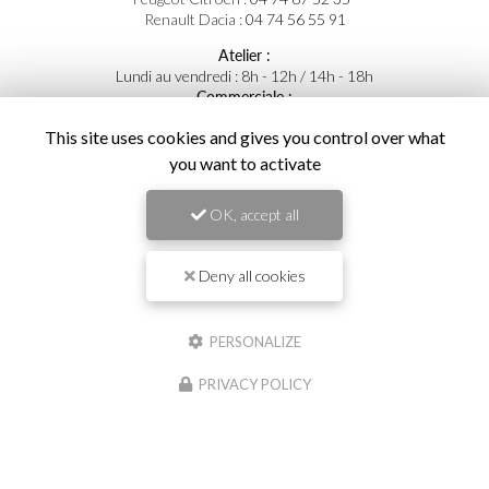
Renault Dacia :
04 74 56 55 91
Atelier :
Lundi au vendredi : 8h - 12h / 14h - 18h
Commerciale :
Lundi au vendredi : 8h - 12h / 14h - 19h
This site uses cookies and gives you control over what
Samedi : 9h - 12h / 14h - 18h
you want to activate
Suivez-nous sur les réseaux sociaux :
OK, accept all
Deny all cookies
PERSONALIZE
Envoyez un message
PRIVACY POLICY
Prénom