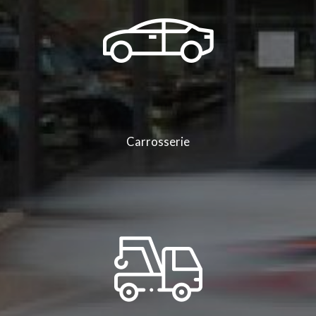
Auberives-sur-Varèze
|
Voiture Berline électrique Citroën dans un garage
automobile dans la région Auvergne Rhône Alpes
|
Garage automobile, Groupe
Bonneton ZA de Varambon 38370 Saint-Clair-du-Rhône
|
Peugeot 3008
d'occasion dans votre garage automobile en région Auvergne Rhône Alpes à
Saint-Clair-du-Rhône
|
Faire révision et remplacement de disques ou plaquettes
de freins dans garage automobile à Saint-Clair-du-Rhône
|
Vente de véhicule
premium occasion Ferrari California T dans la région Auvergne Rhône Alpes
|
Garage automobile ZA de Varambon 38370 à Saint-Clair-du-Rhône proposant
des véhicules neufs et occasions
|
Numéro de téléphone du Groupe Bonneton
Citroën à Saint-Clair-du-Rhône et sa région
|
Garage automobile Renault à
Pélussin, achat et entretien de voiture
Carrosserie