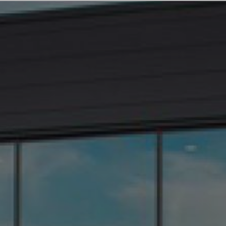
région Auvergne Rhône Alpes
|
Vente de voitures aux particuliers des marques
Peugeot, Citroën, Renault avec une émission de CO2 faible à Saint-Clair-du-
Rhône
|
Vente de véhicules utilitaires 100% électrique de la marque Peugeot à
Saint-Clair-du-Rhône et ses alentours
|
Concession automobile dans le
département de l'Isère
|
Nous sommes à votre disposition pour tous travaux
d’entretien ou de carrosserie à Saint-Clair-du-Rhône et sa région
|
Vidéo
YouTube de la nouvelle Peugeot 308 découvrir en avant-première sur le site
internet du Groupe Bonneton
|
Citroën C3 d'occasion Groupe Bonneton en
région Auvergne Rhône Alpes et ses alentours
|
Peugeot, Citroën, Renault ZA de
Varambon 38370 à Saint-Clair-du-Rhône proposant des véhicules neufs et
occasions
|
Groupe Bonneton ouvert sans rendez-vous à saint-Clair-du-Rhône
et ses alentours pour des véhicules neufs, occasions
|
Vente de véhicule premium
occasion Lamborghini Huracan Spider G10-4 à Saint-Clair-du-Rhône
|
Journées portes ouvertes dans un garage automobile Groupe Bonneton dans la
région Auvergne Rhône Alpes
|
Journées portes ouvertes dans un garage
automobile proposant des véhicules neufs, occasions à Saint-Clair-du-Rhône
|
Vente de véhicules neufs Citroën ë-C4 100% ëlectric dans un garage automobile à
Saint-Clair-du-Rhône et ses alentours
|
Vente de véhicules utilitaires 100%
électrique Peugeot e-Partner dans la région Auvergne Rhône Alpes
|
Voiture
Citadine électrique Peugeot dans un garage automobile en Isère
|
Devis gratuit
vente de voiture d'occasion à Saint-Clair-du-Rhône et sa région
|
Vente de
véhicules neufs Dacia Sandero dans la région Auvergne Rhône Alpes
|
Véhicule
contenant deux moteurs dont un électrique dans un garage automobile à Saint-
Clair-du-Rhône et ses alentours
|
Garage automobile à Saint-Clair-du-Rhône
reste ouvert uniquement sur rendez-vous en respectant le protocole sanitaire
|
Achat de voiture ou d'utilitaire neuf dans garage automobile à Saint-Clair-du-
Rhône et sa région
|
Groupe Bonneton pour tous travaux d’entretien ou de
carrosserie met en œuvre son expertise en mécanique automobile
|
Votre garage
automobile à Saint-Clair-du-Rhône vous présente ses réalisations
|
Automobile
Bonneton à Saint Clair Du Rhône
|
Garage automobile vous propose la vente de
véhicule Renault Mégane 4 d'occasion à Saint-Clair-du-Rhône
|
Garage
automobile dans le département de l'Isère
|
Bonneton Motors à saint Clair du