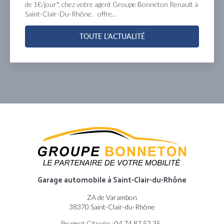
pe Bonneton Renault à
Groupe Bonneton à Saint-Clair-Du
d’informations chez le Groupe Bon
ITÉ
TOUTE L'ACTUAL
Garage automobile
à Saint-Clair-du-Rhône
ZA de Varambon
38370 Saint-Clair-du-Rhône
Peugeot Citroën :
04 74 87 52 35