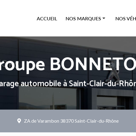
ipale
ACCUEIL
NOS MARQUES
NOS VÉH
Offres Citroën
Neufs
Offres Peugeot
Occasions
Offres Renault
Véhicules
Offres Dacia
arage automobile
à Saint-Clair-du-Rhô
ZA de Varambon
38370 Saint-Clair-du-Rhône