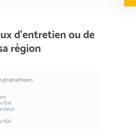
ux d’entretien ou de
sa région
s géographiques
Arey
-l'Exil
ur-Varèze
-l'Exil