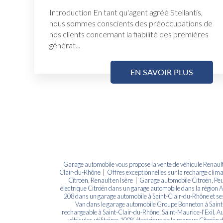
Introduction En tant qu'agent agréé Stellantis,
nous sommes conscients des préoccupations de
nos clients concernant la fiabilité des premières
générat...
EN SAVOIR PLUS
Garage automobile vous propose la vente de véhicule Renaul
Clair-du-Rhône
|
Offres exceptionnelles sur la recharge clim
Citroën, Renault en Isère
|
Garage automobile Citroën, Peu
électrique Citroën dans un garage automobile dans la région
208 dans un garage automobile à Saint-Clair-du-Rhône et se
Van dans le garage automobile Groupe Bonneton à Saint
rechargeable à Saint-Clair-du-Rhône, Saint-Maurice-l'Exil, 
véhicules utilitaires 100% électrique de la marque Citroën