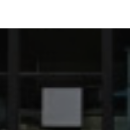
-Rhône proposant des véhicules neufs et occasions
|
Garage
Condrieu, Ampuis, Pélussin
|
Vente de voitures aux particuliers
'au 31 août 2021 dans un garage automobile à Saint-Clair-du-
d'utilitaire neuf dans garage automobile à Saint-Clair-du-Rhône
ule contenant deux moteurs dont un électrique dans un garage
upe Bonneton à Saint-Clair-du-Rhône
|
Recharge climatisation
serie à Saint-Clair-du-Rhône et sa région
|
Voiture neuve ou