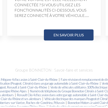
CONNECTÉE ? SI VOUS UTILISEZ LES
FONCTIONNALITÉS CI-DESSOUS, VOUS
SEREZ CONNECTÉ À VOTRE VÉHICULE......
EN SAVOIR PLUS
Groupe BONNETON : Savoir-faire et services
t Mégane 4 d'occasion à Saint-Clair-du-Rhône
|
Faire révision et remplacement de di
atisation (Peugeot, Citroën) dans un garage automobile à Saint-Clair-du-Rhône
|
Vent
geot, Renault à Saint-Clair-du-Rhône
|
Vente de véhicules utilitaires 100% électriqu
 Auvergne Rhône Alpes
|
Numéro de téléphone du Groupe Bonneton Citroën à Saint-Cla
s alentours
|
Renault Clio 4 d'occasion dans votre garage automobile à Saint-Clair-d
-Clair-du-Rhône et ses alentours
|
Véhicule électrique des marques Peugeot et Citro
Auberives-sur-Varèze, Roches-de-Condrieu, Pélussin
|
Bonneton Motors à saint Clair 
 dans la région Auvergne Rhône Alpes
|
Vente de véhicule premium occasion Ferrari Ca