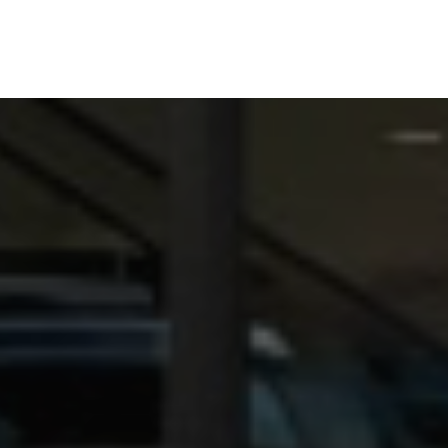
Bonneton à Saint-Clair-du-Rhône, Saint-Maurice-l'Exil, Aube
automobile dans le département de l'Isère
|
Achat d'un véhic
des marques Peugeot, Citroën, Renault avec une émission de
Rhône et ses alentours
|
Achat d'un véhicules neufs Dacia dan
et sa région
|
Véhicule utilitaire garage automobile Saint-Cl
automobile à Saint-Clair-du-Rhône et ses alentours
|
Vente d
dans un garage automobile à Saint-Clair-du-Rhône et ses a