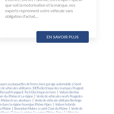
que soit la motorisation et la marque, nos
experts reprennent votre véhicule sans
obligation d'achat....
EN SAVOIR PLUS
sques ou plaquettes de freins dans garage automobile à Saint-
e de véhicules utilitaires 100% électrique des marques Peugeot,
e Renault Kangoo E-Tech Electrique en Isère
|
Voiture Berline
ir-du-Rhône et sa région
|
Vente de véhicules neufs Peugeot e-
u-Rhône et ses alentours
|
Vente de véhicule utilitaire Berlingo
ën dans la région Auvergne Rhône Alpes
|
Voiture hybride
du Rhône
|
Bonneton Motors à saint Clair du Rhône
|
Vente de
lifornia T dans la région Auvergne Rhône Alpes
|
Véhicules