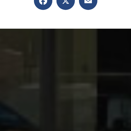
rives-sur-Varèze
|
Peugeot, Citroën, Renault ZA de Varambon 38370 à Saint-Clair-du
ule neuf Peugeot ou Citroën ou Renault à des prix attractifs à Saint-Clair-du-Rhône, 
 CO2 faible à Saint-Clair-du-Rhône
|
Promotions sur la recharge climatisation jusqu
s le Groupe Bonneton à Saint-Clair-du-Rhône et ses alentours
|
Achat de voiture ou 
air-du-Rhône, Saint-Maurice-l'Exil, Auberives-sur-Varèze, Roches-de-Condrieu
|
Véhic
e véhicules neufs et d'occasions de la marque Dacia dans le garage automobile Gro
lentours
|
Nous sommes à votre disposition pour tous travaux d’entretien ou de carros
d'occasion Peugeot, Citroën, Renault garage automobile