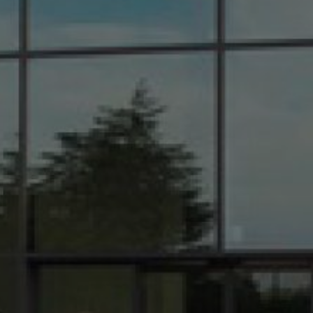
d'occasion à Saint-Clair-du-Rhône et sa région
|
Achat d'un véhicule neuf ou
d'occasion
|
Vente de véhicules aux professionnels des marques Peugeot,
Citroën et Renault à Saint-Clair-du-Rhône et ses alentours
|
Garage automobile
à Saint-Clair-du-Rhône reste ouvert uniquement sur rendez-vous en respectant
le protocole sanitaire
|
Vente de véhicule premium occasion Porsche Macan GTS
en Isère
|
Garage automobile Renault Isère 38 à Vienne, achat et entretien de
voiture
|
Peugeot, Citroën, Renault ZA de Varambon 38370 à Saint-Clair-du-
Rhône proposant des véhicules neufs et occasions
|
Garage automobile sans
rendez-vous dans la région Auvergne Rhône Alpes pour des véhicules neufs et
occasions
|
Vente de véhicules utilitaires 100% électrique des marques Peugeot,
Citroën, Renault en Isère
|
Offres exceptionnelles sur la recharge climatisation
(Peugeot, Citroën) dans un garage automobile à Saint-Clair-du-Rhône
|
Groupe
bonneton à saint clair du Rhône
|
Vente de véhicules neufs Citroën ë-C4 100%
ëlectric dans un garage automobile à Saint-Clair-du-Rhône et ses alentours
|
Vente de véhicules utilitaires 100% électrique Peugeot e-Partner dans la région
Auvergne Rhône Alpes
|
Entretien de votre véhicule garage automobile Groupe
Bonneton à Saint-Clair-du-Rhône, Saint-Maurice-l'Exil, Auberives-sur-Varèze
|
Groupe Bonneton pour tous travaux d’entretien ou de carrosserie met en œuvre
son expertise en mécanique automobile
|
Vente de voiture neuves, d'occasion,
garage entretien automobile, voiture premium occasion à Saint-Clair-du-Rhône
|
Garage automobile vous propose la vente de véhicule Peugeot 3008 d'occasion
à Saint-Clair-du-Rhône
|
Véhicules neufs dans le département de l'Isère
|
Vente
de véhicule premium occasion Lamborghini Huracan Spider G10-4 à Saint-
Clair-du-Rhône
|
Recharge climatisation dans un garage automobile à Saint-
Clair-du-Rhône et ses alentours
|
Service de dépannage dans le département de
l'Isère
|
Vente de véhicules utilitaires 100% électrique Renault Kangoo E-Tech
Electrique en Isère
|
Opel Corsa 5 d'occasion Groupe Bonneton à Saint-Clair-
du-Rhône et ses alentours
|
Vente de véhicules utilitaires 100% électrique des
marques Peugeot, Citroën, Renault à Saint-Clair-du-Rhône et ses alentours
|
Votre garage automobile à Saint-Clair-du-Rhône vous présente ses réalisations
|
Vente de véhicules utilitaires 100% électrique des marques Peugeot, Citroën,
Renault dans la région Auvergne Rhône Alpes
|
Vidéo YouTube de la nouvelle