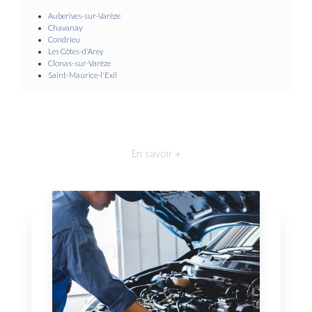
Auberives-sur-Varèze
Chavanay
Condrieu
Les Côtes-d'Arey
Clonas-sur-Varèze
Saint-Maurice-l'Exil
En savoir +