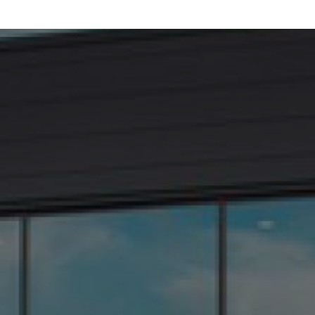
climatisation de mon véhicule
|
Groupe Bonneton pour tous travaux d’entretien
ou de carrosserie Pélussin, Chavanay, Condrieu, Ampuis, Côtes-d'Arey
|
Numéro
de téléphone du Groupe Bonneton Citroën à Saint-Clair-du-Rhône et sa région
|
Achat d'un véhicules neufs Dacia dans le Groupe Bonneton à Saint-Clair-du-
Rhône et ses alentours
|
Garage automobile vous propose la vente de véhicule
Citroën C3 d'occasion à Saint-Clair-du-Rhône
|
Garage automobile Citroën,
Peugeot, Renault à Saint-Clair-du-Rhône
|
Achat d'un véhicule neuf Peugeot ou
Citroën ou Renault à des prix attractifs à Saint-Clair-du-Rhône, Condrieu,
Ampuis, Pélussin
|
Véhicule électrique des marques Peugeot et Citroën dans la
région Auvergne Rhône Alpes
|
Vente de véhicules premium occasions Mercedes
GLC coupé 63 AMGS en Isère
|
Journées portes ouvertes dans un garage
automobile Groupe Bonneton dans la région Auvergne Rhône Alpes
|
Vente de
voitures aux particuliers des marques Peugeot, Citroën, Renault avec une
émission de CO2 faible à Saint-Clair-du-Rhône
|
Numéro de téléphone du
Groupe Bonneton Peugeot à Saint-Clair-du-Rhône et sa région
|
Achat de
voiture ou d'utilitaire neuf dans garage automobile à Saint-Clair-du-Rhône et
sa région
|
Vente de véhicule premium occasion Ferrari California T dans la
région Auvergne Rhône Alpes
|
Vente de véhicules hybrides professionnels des
marques Peugeot, Citroën et Renault en Isère
|
Journées portes ouvertes dans
un garage automobile proposant des véhicules neufs, occasions à Saint-Clair-
du-Rhône
|
Vente de véhicules utilitaires 100% électrique Citroën ë-Jumpy à
Saint-Clair-du-Rhône et ses alentours
|
Voiture neuve ou d'occasion Peugeot,
Citroën, Renault garage automobile
|
Véhicule utilitaire garage automobile
Saint-Clair-du-Rhône, Saint-Maurice-l'Exil, Auberives-sur-Varèze, Roches-de-
Condrieu
|
Vente de véhicules neufs Peugeot e-208 dans un garage automobile à
Saint-Clair-du-Rhône et ses alentours
|
Vente de véhicule utilitaire Berlingo
Van dans le garage automobile Groupe Bonneton à Saint-Clair-du-Rhône et ses
alentours
|
Voiture hybride rechargeable à Saint-Clair-du-Rhône, Saint-
Maurice-l'Exil, Auberives-sur-Varèze, Roches-de-Condrieu, Pélussin
|
Renault
Clio 4 d'occasion dans votre garage automobile à Saint-Clair-du-Rhône et ses
alentours
|
Vente de véhicules utilitaires 100% électrique de la marque Peugeot à
Saint-Clair-du-Rhône et ses alentours
|
Devis gratuit vente de voiture