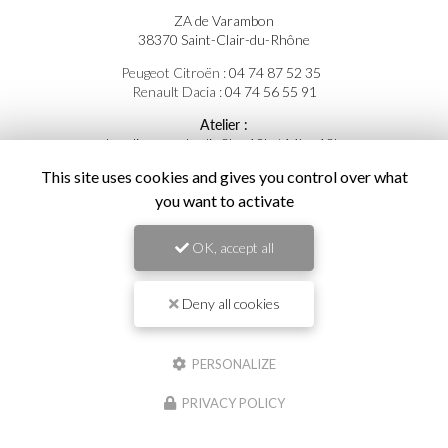
ZA de Varambon
38370 Saint-Clair-du-Rhône
Peugeot Citroën :
04 74 87 52 35
Renault Dacia :
04 74 56 55 91
Atelier :
Lundi au vendredi : 8h - 12h / 14h - 18h
Commerciale :
This site uses cookies and gives you control over what
Lundi au vendredi : 8h - 12h / 14h - 19h
you want to activate
Samedi : 9h - 12h / 14h - 18h
Suivez-nous sur les réseaux sociaux :
OK, accept all
Deny all cookies
PERSONALIZE
Envoyez un message
PRIVACY POLICY