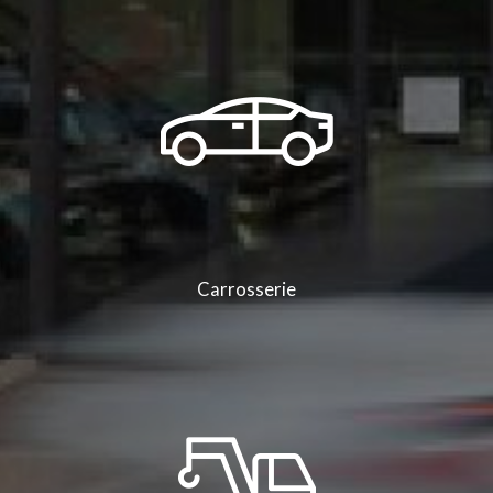
Peugeot 308 découvrir en avant-première sur le site internet du Groupe
Bonneton
|
Garage automobile vous propose la vente de véhicule Renault
Mégane 4 d'occasion à Saint-Clair-du-Rhône
|
Vente de véhicule véhicule
premium Audi RS3 à Saint-Clair-du-Rhône
|
Vente de véhicules neufs
électriques en Isère près de Saint-Clair-du-Rhône
|
Vente de véhicule utilitaire
Peugeot Expert dans le Groupe Bonneton dans la région Auvergne Rhône Alpes
|
Vente de véhicule utilitaire Renault Trafic dans le garage automobile Groupe
Bonneton à Saint-Clair-du-Rhône et ses alentours
|
Voiture Berline électrique
Citroën dans un garage automobile dans la région Auvergne Rhône Alpes
|
Garage automobile ZA de Varambon 38370 à Saint-Clair-du-Rhône proposant
des véhicules neufs et occasions
|
Bonneton Motors à saint Clair du Rhône
|
Concession automobile dans le département de l'Isère
|
Nous sommes à votre
disposition pour tous travaux d’entretien ou de carrosserie à Saint-Clair-du-
Rhône et sa région
|
Automobile Bonneton à Saint Clair Du Rhône
Carrosserie