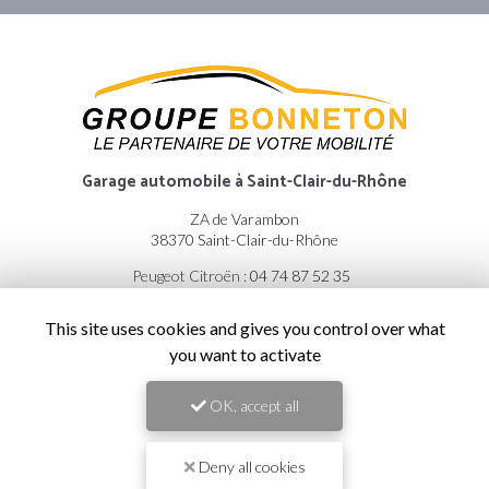
Garage automobile
à Saint-Clair-du-Rhône
ZA de Varambon
38370 Saint-Clair-du-Rhône
Peugeot Citroën :
04 74 87 52 35
Renault Dacia :
04 74 56 55 91
This site uses cookies and gives you control over what
Atelier :
Lundi au vendredi : 8h - 12h / 14h - 18h
you want to activate
Commerciale :
Lundi au vendredi : 8h - 12h / 14h - 19h
OK, accept all
Samedi : 9h - 12h / 14h - 18h
Suivez-nous sur les réseaux sociaux :
Deny all cookies