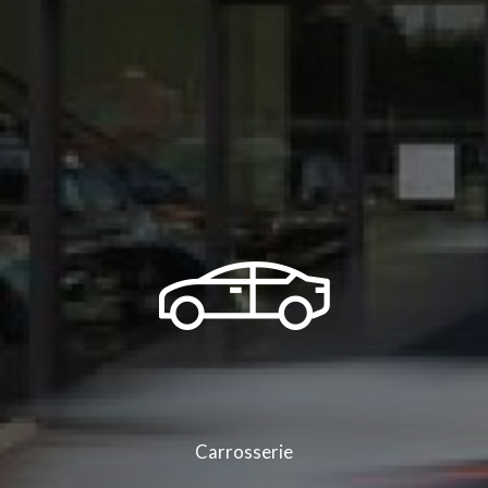
et ses alentours
|
Vente de véhicules aux professionnels des marques Peugeot,
Citroën et Renault à Saint-Clair-du-Rhône et ses alentours
|
Voiture Berline
électrique Citroën dans un garage automobile dans la région Auvergne Rhône
Alpes
|
Garage automobile vous propose la vente de véhicule Citroën C3
d'occasion à Saint-Clair-du-Rhône
|
Votre garage automobile à Saint-Clair-du-
Rhône vous présente ses réalisations
|
Citroën, Peugeot, Renault proche de
Saint-Maurice l'Exil et de Auberives-sur-Varèze
|
Vente de véhicules utilitaires
100% électrique des marques Peugeot, Citroën, Renault dans la région Auvergne
Rhône Alpes
|
Vente de véhicules utilitaires 100% électrique de la marque
Renault en Isère
|
Horaires d'ouverture du service commercial et de l'atelier du
Groupe Bonneton à Saint-Clair-du-Rhône et sa région
|
Journées portes
ouvertes dans un garage automobile proposant des véhicules neufs, occasions à
Saint-Clair-du-Rhône
|
Vente de véhicules utilitaires 100% électrique Citroën ë-
Jumpy à Saint-Clair-du-Rhône et ses alentours
|
Vente de véhicules neufs
électriques en Isère près de Saint-Clair-du-Rhône
|
Vente de véhicules d’occasion
et d’un service de vente véhicules PREMIUM garage automobile à Saint-Clair-du-
Rhône
|
Devis gratuit vente de voiture d'occasion à Saint-Clair-du-Rhône et sa
région
|
Vente de véhicule véhicule premium Audi RS3 à Saint-Clair-du-Rhône
|
Vente de véhicules neufs Dacia Duster à Saint-Clair-du-Rhône et ses alentours
|
Vidéo YouTube de la nouvelle Peugeot 308 découvrir en avant-première sur le site
internet du Groupe Bonneton
|
Voiture Citadine électrique Peugeot dans un
garage automobile en Isère
|
Véhicule utilitaire garage automobile Saint-Clair-
du-Rhône, Saint-Maurice-l'Exil, Auberives-sur-Varèze, Roches-de-Condrieu
|
Groupe bonneton à saint clair du Rhône
Carrosserie