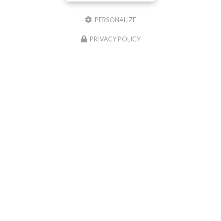
PERSONALIZE
PRIVACY POLICY
Envoyez un message
Prénom
Il reste
44
caractère(s)
Nom
Il reste
44
caractère(s)
Email
Téléphone