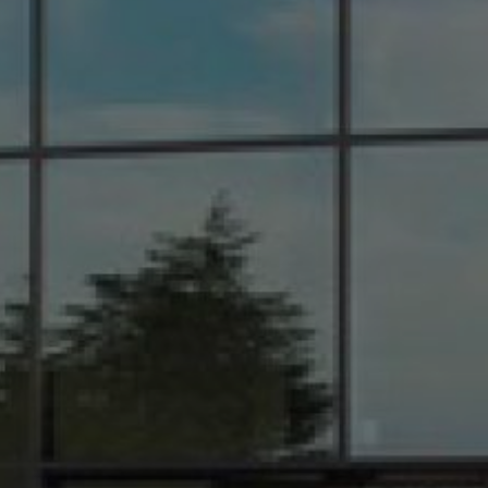
électrique de la marque Peugeot à Saint-Clair-du-Rhône et ses alentours
|
Garage automobile sans rendez-vous dans la région Auvergne Rhône Alpes pour
des véhicules neufs et occasions
|
Garage automobile, Groupe Bonneton ZA de
Varambon 38370 Saint-Clair-du-Rhône
|
Garage automobile Renault à
Pélussin, achat et entretien de voiture
|
Garage automobile vous propose la
vente de véhicule Renault Mégane 4 d'occasion à Saint-Clair-du-Rhône
|
Entretien de votre véhicule garage automobile Groupe Bonneton à Saint-Clair-
du-Rhône, Saint-Maurice-l'Exil, Auberives-sur-Varèze
|
Bonneton Motors à
saint Clair du Rhône
|
Achat d'un véhicule neuf ou d'occasion
|
Vente de
véhicule utilitaire Renault Trafic dans le garage automobile Groupe Bonneton à
Saint-Clair-du-Rhône et ses alentours
|
Vente de véhicules utilitaires 100%
électrique des marques Peugeot, Citroën, Renault en Isère
|
Vente de véhicules
utilitaires 100% électrique de la marque Citroën dans la région Auvergne Rhône
Alpes
|
Groupe Bonneton véhicule neuf ou d'occasion Saint-Maurice-l'Exil,
Roches-de-Condrieu, Auberives-sur-Varèze
|
Vente de véhicule utilitaire
Berlingo Van dans le garage automobile Groupe Bonneton à Saint-Clair-du-
Rhône et ses alentours
|
Garage automobile Renault Isère 38 à Vienne, achat et
entretien de voiture
|
Vente de voitures aux particuliers des marques Peugeot,
Citroën, Renault avec une émission de CO2 faible à Saint-Clair-du-Rhône
|
Concession automobile dans le département de l'Isère
|
Numéro de téléphone du
Groupe Bonneton Peugeot à Saint-Clair-du-Rhône et sa région
|
Vente de
véhicules utilitaires 100% électrique Peugeot e-Partner dans la région Auvergne
Rhône Alpes
|
Numéro de téléphone du Groupe Bonneton Renault à Saint-
Clair-du-Rhône et sa région
|
Véhicules neufs dans le département de l'Isère
|
Vente de véhicule premium occasion Lamborghini Huracan Spider G10-4 à
Saint-Clair-du-Rhône
|
Vente de véhicule utilitaire Peugeot Expert dans le
Groupe Bonneton dans la région Auvergne Rhône Alpes
|
Promotions sur la
recharge climatisation jusqu'au 31 août 2021 dans un garage automobile à
Saint-Clair-du-Rhône et ses alentours
|
Opel Corsa 5 d'occasion Groupe
Bonneton à Saint-Clair-du-Rhône et ses alentours
|
Achat de voiture ou
d'utilitaire neuf dans garage automobile à Saint-Clair-du-Rhône et sa région
|
Renault Clio 4 d'occasion dans votre garage automobile à Saint-Clair-du-Rhône