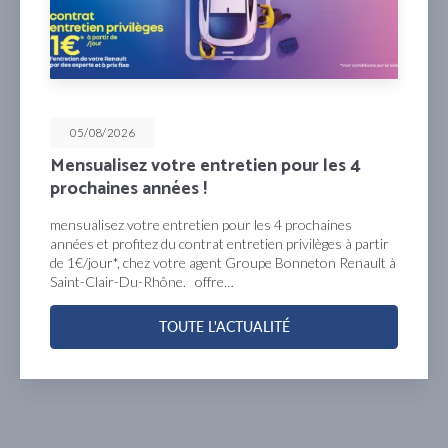
05/08/2026
Profitez de 50% déduits sur l’achat de l
2ème clé !
Profitez de 50% déduits sur l’achat de la 2ème clé* à
tir
commander en ligne ou auprès de votre agent Renault
lt à
Groupe Bonneton à Saint-Clair-Du-Rhône. *plus
d’informations chez le Groupe Bonneton …
TOUTE L'ACTUALITÉ