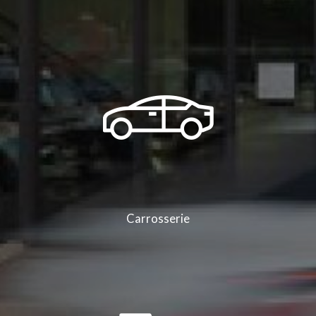
occasion Lamborghini Huracan Spider G10-4 à Saint-Clair-du-Rhône
|
Vente
de véhicules d’occasion et d’un service de vente véhicules PREMIUM garage
automobile à Saint-Clair-du-Rhône
|
Concession automobile dans le
département de l'Isère
|
Vente de véhicules utilitaires 100% électrique de la
marque Peugeot à Saint-Clair-du-Rhône et ses alentours
|
Faire révision et
remplacement de disques ou plaquettes de freins dans garage automobile à
Saint-Clair-du-Rhône
|
Voiture Berline électrique Citroën dans un garage
automobile dans la région Auvergne Rhône Alpes
|
Vidéo YouTube de la nouvelle
Peugeot 308 découvrir en avant-première sur le site internet du Groupe
Bonneton
|
Promotions sur la recharge climatisation jusqu'au 31 août 2021
dans un garage automobile à Saint-Clair-du-Rhône et ses alentours
|
Horaires
d'ouverture du service commercial et de l'atelier du Groupe Bonneton à Saint-
Clair-du-Rhône et sa région
|
Vente de véhicules neufs Dacia Sandero dans la
région Auvergne Rhône Alpes
|
Vente de véhicules utilitaires 100% électrique de
la marque Citroën dans la région Auvergne Rhône Alpes
|
Vente de véhicules
électriques professionnels des marques Peugeot, Citroën et Renault dans la
région Auvergne Rhône Alpes
|
Offres exceptionnelles sur la recharge
climatisation (Peugeot, Citroën) dans un garage automobile à Saint-Clair-du-
Rhône
Carrosserie